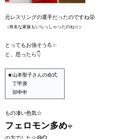
元レスリングの選手だったのですね😲
（有名な家族もいらっしゃったのね☆）
とってもお強そう💪✨
と、思ったら👇
★山本聖子さんの命式
丁甲庚
卯申申
もの凄い色気☆
フェロモン多め
🌹
の方でした☆😅💞