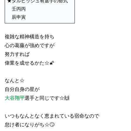
★ダルビッシュ有選手の命式
壬丙丙
辰申寅
複雑な精神構造を持ち
心の葛藤が強めですが
努力すれば
偉業を成せるかた☆🌠
なんと☆
自分自身の星が
大谷翔平
選手と同じです☆🙌
いつもなんとなく恵まれている宿命なので
怠け者になりがち☆🙄