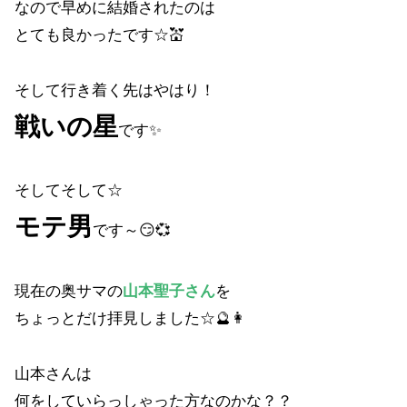
なので早めに結婚されたのは
とても良かったです☆💒
そして行き着く先はやはり！
戦いの星
です✨
そしてそして☆
モテ男
です～😏💞
現在の奥サマの
山本聖子さん
を
ちょっとだけ拝見しました☆🔮👩
山本さんは
何をしていらっしゃった方なのかな？？