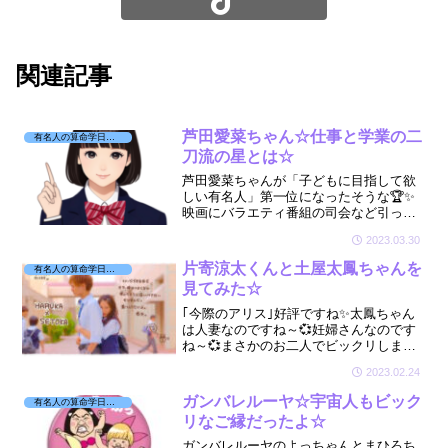
関連記事
芦田愛菜ちゃん☆仕事と学業の二
有名人の算命学日記☆
刀流の星とは☆
芦田愛菜ちゃんが「子どもに目指して欲
しい有名人」第一位になったそうな🏆✨
映画にバラエティ番組の司会など引っ張
りだこの愛菜ちゃんですが、春から晴れ
2023.03.30
て大学生🌸多忙なのに学業優秀の愛菜ち
ゃんの二刀流の星の正体を見てみたよ☆
片寄涼太くんと土屋太鳳ちゃんを
有名人の算命学日記☆
見てみた☆
｢今際のアリス｣好評ですね✨太鳳ちゃん
は人妻なのですね～💞妊婦さんなのです
ね～💞まさかのお二人でビックリしまし
たが、５年もお付き合いされていたなん
2023.02.24
てまったく予想外というか、予期せぬお
相手だったので、お二人が気になり見て
ガンバレルーヤ☆宇宙人もビック
有名人の算命学日記☆
みました☆
リなご縁だったよ☆
ガンバレルーヤのよっちゃんとまひろち