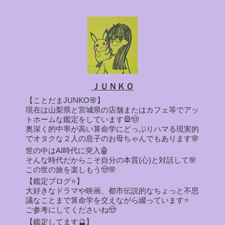
ＪＵＮＫＯ
【ことだまJUNKO🌸】
現在は山梨県と宮城県の店舗またはカフェ等でアッ
トホームな鑑定をしています🎡🤠
奥深く的中率が高い算命学にどっぷりハマる現実的
でオタクな２人の息子のお母ちゃんでもあります🌸
世の中はAI時代に突入🤖
そんな時代だからこそ自分の本質(心)と対話して🌸
この世の旅を楽しもう🤠🌸
【鑑定ブログ⭐】
大好きなドラマや映画、都市伝説的なちょっと不思
議なことまで算命学を交えながら綴っています⭐
ご参考にしてくださいね🤠
【鑑定してます🔮】