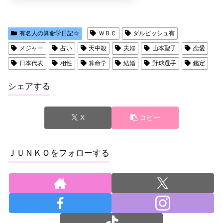
有名人の算命学日記☆
ＷＢＣ
ダルビッシュ有
メジャー
占い
天中殺
夫婦
山本聖子
恋愛
日本代表
相性
算命学
結婚
野球選手
鑑定
シェアする
X
コピー
ＪＵＮＫＯをフォローする