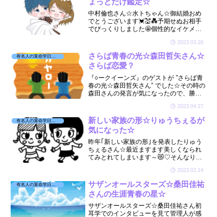
ょっとだけ鑑定☆
中村倫也さん☆水トちゃん☆御結婚おめ
でとうございます💓💒💑予期せぬお相手
でびっくりしました🤩個性的なイケメン
俳優さんと、朝の顔🌞食べること大好き
2023.03.26
水卜ちゃんの相性をちょこっとだけ見て
みましたよ☆
さらば青春の光☆森田哲矢さん☆
有名人の算命学日記☆
さらば恋愛？
『○ークイーンズ』のゲストが ”さらば青
春の光☆森田哲矢さん” でした☆その時の
森田さんの発言が気になったので、勝手
に星を見させていただき検証してみまし
2023.04.27
た😅🔍森田さんに見て頂きたいです🔮🤗
新しい家族の形☆りゅうちぇるが
有名人の算命学日記☆
気になった☆
昨年｢新しい家族の形｣を発表したりゅう
ちぇるさん☆最近ますます美しくなられ
てみとれてしまいます～😻♡そんなりゅ
うちぇるさんとぺこちゃんが気になりま
2023.02.14
した☆
サザンオールスターズ☆桑田佳祐
有名人の算命学日記☆
さんの生涯青春の星☆
サザンオールスターズ☆桑田佳祐さん初
耳学でのインタビューを見て管理人が感