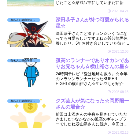
じたこと☆結成47年にしていまだに新し
い楽曲を生み出していく☆そんな桑田さ
2025.04.21
んの星を拝見しました☆🔮
深田恭子さんが持つ可愛がられる
有名人の算命学日記☆
星☆
深田恭子さんこと深キョン☆いくつにな
っても可愛らしいですよね☆😻芸能界休
養したり、5年お付き合いしていた彼と破
局報道がでたり☆忙しい深キョンの星を
2023.12.08
ちょこっとだけ拝見しましたよ☆🔮
孤高のランナーでありオカンであ
有名人の算命学日記☆
りお兄ちゃん☆横山裕さんの星☆
24時間テレビ『愛は地球を救う』☆今年
のマラソンランナーだったSUPER
EIGHTの横山裕さん☆生い立ちが紹介さ
れていましたね☆🥹ちょこっとだけ宿命
2025.09.15
を拝見させていただきました☆🔮
クズ芸人が気になった☆岡野陽一
有名人の算命学日記☆
さんの場合☆
前回は山添さんの中身を見させていただ
きました✨なかなかの孤高のギャンブラ
ーでしたね😆山添さんに続き、今回は、
もう1人のクズ芸人と呼ばれる岡野陽一さ
2023.02.13
んを見てみます☆