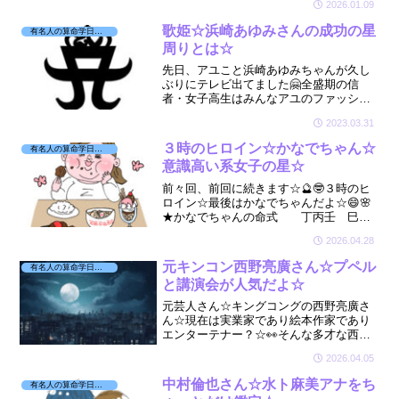
2026.01.09
シュな辻ちゃんでした☆🔮
歌姫☆浜崎あゆみさんの成功の星
有名人の算命学日記☆
周りとは☆
先日、アユこと浜崎あゆみちゃんが久し
ぶりにテレビ出てました🤗全盛期の信
者・女子高生はみんなアユのファッショ
ンを真似てましたよね😊今年はデビュー
2023.03.31
25周年らしいです☆二児の母でもあり、
歌姫アユの宿命はどんな星か見てみまし
３時のヒロイン☆かなでちゃん☆
有名人の算命学日記☆
たよ☆
意識高い系女子の星☆
前々回、前回に続きます☆🔮🤓３時のヒ
ロイン☆最後はかなでちゃんだよ☆😄🌸
★かなでちゃんの命式 丁丙壬 巳午
申色気がある情熱家の星です☆🌹😘見た
2026.04.28
目ソフトなイメージですが中身はめーっ
ちゃ意識高い系女子☆🌹👩✨夢やロマン
元キンコン西野亮廣さん☆プペル
有名人の算命学日記☆
の星で王子様がいつかお迎...
と講演会が人気だよ☆
元芸人さん☆キングコングの西野亮廣さ
ん☆現在は実業家であり絵本作家であり
エンターテナー？☆👀そんな多才な西野
さんの星は☆🔮
2026.04.05
中村倫也さん☆水ト麻美アナをち
有名人の算命学日記☆