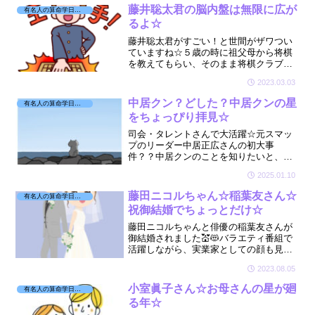
藤井聡太君の脳内盤は無限に広が
有名人の算命学日記☆
るよ☆
藤井聡太君がすごい！と世間がザワつい
ていますね☆５歳の時に祖父母から将棋
を教えてもらい、そのまま将棋クラブで
メキメキ強くなり14歳でプロ入り✨藤井
2023.03.03
聡太くんがどんな星を持っているのか見
てみたくなりました☆
中居クン？どした？中居クンの星
有名人の算命学日記☆
をちょっぴり拝見☆
司会・タレントさんで大活躍☆元スマッ
プのリーダー中居正広さんの初大事
件？？中居クンのことを知りたいと、星
をちょっぴり拝見させていただきました
2025.01.10
☆🔮😭
藤田ニコルちゃん☆稲葉友さん☆
有名人の算命学日記☆
祝御結婚でちょっとだけ☆
藤田ニコルちゃんと俳優の稲葉友さんが
御結婚されました💒😻バラエティ番組で
活躍しながら、実業家としての顔も見ら
れるニコるん☆お相手の稲葉友さんとの
2023.08.05
相性など、星をちょこっとだけ見させて
いただきました🔮
小室眞子さん☆お母さんの星が廻
有名人の算命学日記☆
る年☆