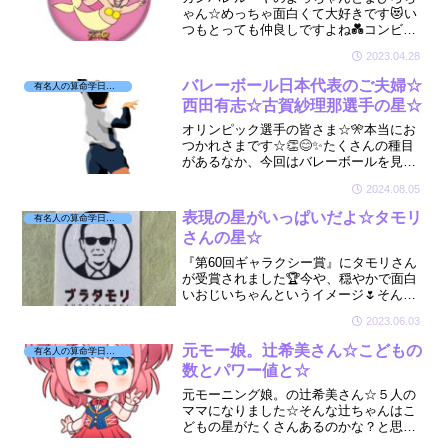
ゃん☆めっちゃ面白くて大好きです😻い
つもとっても仲良しですよね💑コンビを
組んでからずっと一緒に住んでいるとか
2023.04.28
☆そんな二人は実際はどんな相性なのか
な？と星を見させていただきました☆
バレーボール日本代表のご夫婦☆
有名人の算命学日記☆
西田有志☆古賀紗理那選手の星☆
オリンピック選手の皆さま☆🎌本当にお
つかれさまです☆👏😊✨たくさんの種目
があるなか、今回はバレーボールを見て
いて気になった西田有志選手と古賀紗理
2024.08.05
那選手☆ご夫婦の星を拝見しました☆🤩
🏐
表現の星がいっぱいだよ☆タモリ
有名人の算命学日記☆
さんの星☆
『第60回ギャラクシー賞』にタモリさん
が受賞されました🏆今や、穏やかで面白
いおじいちゃんというイメージ🌷そんな
タモリさんには、｢絶対に『伝達』や『反
2023.06.03
骨』の星があるハズ！｣😏と思い、星を見
させていただきました☆
元モー娘。辻希美さん☆こどもの
有名人の算命学日記☆
数とパワー値と☆
元モーニング娘。の辻希美さん☆５人の
ママになりました☆そんな辻ちゃんはこ
どもの星がたくさんあるのかな？と思い
宿命を拝見したら☆とってもエネルギッ