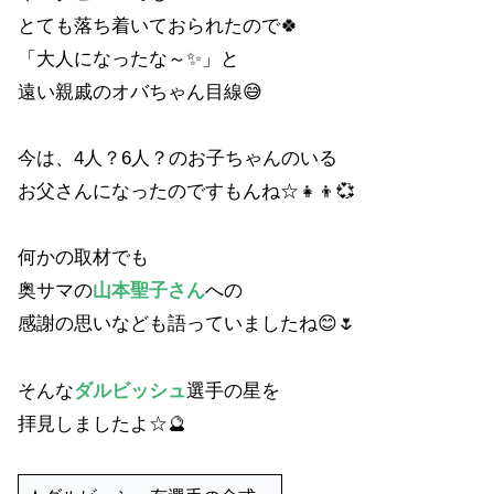
とても落ち着いておられたので🍀
「大人になったな～✨」と
遠い親戚のオバちゃん目線😅
今は、4人？6人？のお子ちゃんのいる
お父さんになったのですもんね☆👧👦💞
何かの取材でも
奥サマの
山本聖子さん
への
感謝の思いなども語っていましたね😊🌷
そんな
ダルビッシュ
選手の星を
拝見しましたよ☆🔮