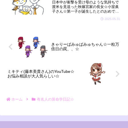
日本中が衝撃を受け母のような気持ちで
渡米を見送った秋篠宮家の長女☆小室眞
子さん☆第一子が誕生したとのおめでた
いニュースがありました☆星をちょこっ
2025.05.31
と拝見しましたらドンピシャでお母さん
の星が廻っていましたよ☆🔮😊
きゃりーぱみゅぱみゅちゃん☆一粒万
倍日の罠、、☆
ミキティ(藤本美貴さん)のYouTube☆
お悩み相談が大人気らしい☆
ホーム
有名人の算命学日記☆