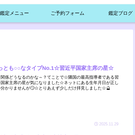
鑑定メニュー
ご予約フォーム
鑑定ブログ
っとも○○なタイプNo.1☆習近平国家主席の星☆
中関係どうなるのかな～？てことで☆隣国の最高指導者である習
平国家主席の星が気になりました☆ネットにある生年月日が正し
か分かりませんが🙄☆とりあえず少しだけ拝見しました☆🔮
2025.11.29