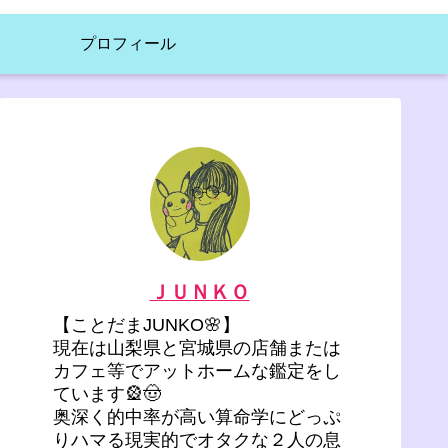
プロフィール
ＪＵＮＫＯ
【ことだまJUNKO🌸】
現在は山梨県と宮城県の店舗または
カフェ等でアットホームな鑑定をし
ています🎡🤠
奥深く的中率が高い算命学にどっぷ
りハマる現実的でオタクな２人の息