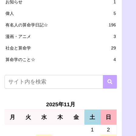
お知らせ
1
偉人
5
有名人の算命学日記☆
196
漫画・アニメ
3
社会と算命学
29
算命学のこと☆
4
2025年11月
月
火
水
木
金
土
日
1
2