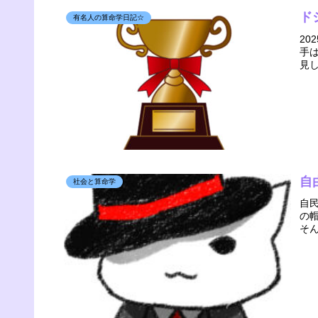
ド
有名人の算命学日記☆
2
手
見
自
社会と算命学
自
の
そ