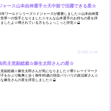
ジャース山本由伸選手☆天中殺で活躍できる星☆
025年ワールドシリーズ☆ドジャーズが優勝しました☆山本由伸選
は世界一の投手となりました☆そんな山本選手のお持ちの星を拝
しましたよ☆噂されている方もちょっこっと拝見☆🔮
2025.11.09
由民主党副総裁☆麻生太郎さんの星☆
民党副総裁☆麻生太郎さんが気になりました☆🤓トレードマーク
帽子をかぶり颯爽と歩く御年85歳の現役バリバリの政治家さん☆
んな麻生さんの星を拝見しました☆🔮