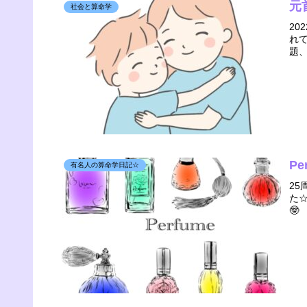
元
社会と算命学
2
れ
題
P
有名人の算命学日記☆
25
た
🤓