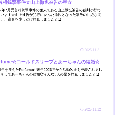
首相銃撃事件☆山上徹也被告の星☆
022年7月元首相銃撃事件の犯人である山上徹也被告の裁判が行わ
ています☆山上被告が犯行に及んだ原因となった家族の壮絶な問
、、、宿命を少しだけ拝見しました☆🔮
2025.11.21
erfume☆コールドスリープとあーちゃんの結婚☆
周年を迎えたPerfumeが来年2026年から活動休止を発表されまし
☆そしてあーちゃんの結婚💞そんな3人の星を拝見しました☆🔮
2025.11.12