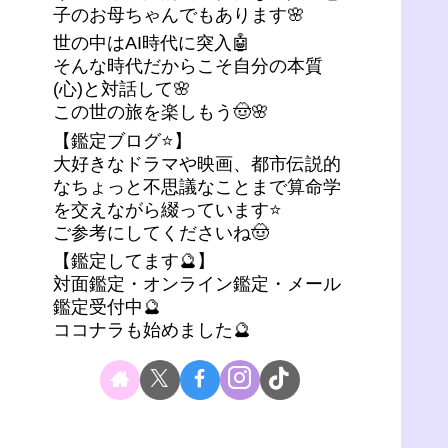
子のお母ちゃんでもあります🌸
世の中はAI時代に突入🤖
そんな時代だからこそ自分の本質
(心)と対話して🌸
この世の旅を楽しもう🤠🌸
【鑑定ブログ⭐】
大好きなドラマや映画、都市伝説的
なちょっと不思議なことまで算命学
を交えながら綴っています⭐
ご参考にしてくださいね🤠
【鑑定してます🔮】
対面鑑定・オンライン鑑定・メール
鑑定受付中🔮
ココナラも始めました🔮