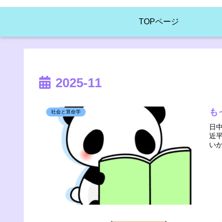
TOPページ
2025-11
も
社会と算命学
日
近
い