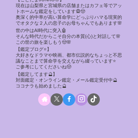
現在は山梨県と宮城県の店舗またはカフェ等でアッ
トホームな鑑定をしています🎡🤠
奥深く的中率が高い算命学にどっぷりハマる現実的
でオタクな２人の息子のお母ちゃんでもあります🌸
世の中はAI時代に突入🤖
そんな時代だからこそ自分の本質(心)と対話して🌸
この世の旅を楽しもう🤠🌸
【鑑定ブログ⭐】
大好きなドラマや映画、都市伝説的なちょっと不思
議なことまで算命学を交えながら綴っています⭐
ご参考にしてくださいね🤠
【鑑定してます🔮】
対面鑑定・オンライン鑑定・メール鑑定受付中🔮
ココナラも始めました🔮