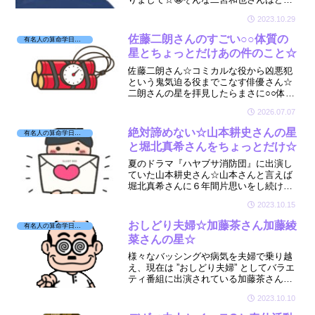
いう方なのか☆星が気になり拝見しまし
2023.10.29
た☆🔮
佐藤二朗さんのすごい○○体質の
有名人の算命学日記☆
星とちょっとだけあの件のこと☆
佐藤二朗さん☆コミカルな役から凶悪犯
という鬼気迫る役までこなす俳優さん☆
二朗さんの星を拝見したらまさに○○体質
の星でした☆そして少しだけあの件も拝
2026.07.07
見しました☆🔮
絶対諦めない☆山本耕史さんの星
有名人の算命学日記☆
と堀北真希さんをちょっとだけ☆
夏のドラマ『ハヤブサ消防団』に出演し
ていた山本耕史さん☆山本さんと言えば
堀北真希さんに６年間片思いをし続け、
アプローチしまくり最終的には電撃結婚
2023.10.15
をしたというのは有名です☆💒そんな一
途な山本さんの星が気になり見てみまし
おしどり夫婦☆加藤茶さん加藤綾
有名人の算命学日記☆
た☆
菜さんの星☆
様々なバッシングや病気を夫婦で乗り越
え、現在は ”おしどり夫婦” としてバラエ
ティ番組に出演されている加藤茶さんと
加藤綾菜さん☆💑とても仲が良くて羨ま
2023.10.10
しい☆😊そんなお二人の星が気になり見
させていただきました☆🔮