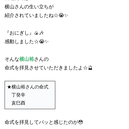
横山さんの生い立ちが
紹介されていましたね☆😭✨
『おにぎし』🍙🎶
感動しました☆😭✨
そんな
横山裕
さんの
命式を拝見させていただきましたよ☆🔮
★横山裕さんの命式
丁癸辛
亥巳酉
命式を拝見してパッと感じたのが😳