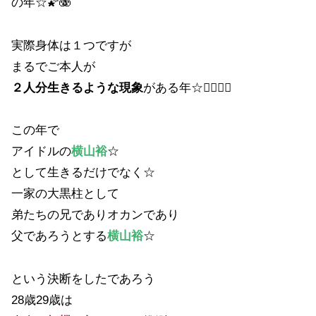
の年☆🌠🫨
実際身体は１つですが
まるでご本人が
２人分生きるような現象
がある年☆🙍‍♂️🙍‍♂️
この年で
アイドルの
横山裕
☆
として生きるだけでなく☆
一家の大黒柱として
弟たちの兄でありオカンであり
父であろうとする
横山裕
☆
という決断をしたであろう
28歳29歳は