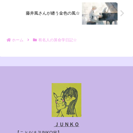
藤井風さんが纏う金色の風☆
ホーム
有名人の算命学日記☆
ＪＵＮＫＯ
【ことだまJUNKO🌸】