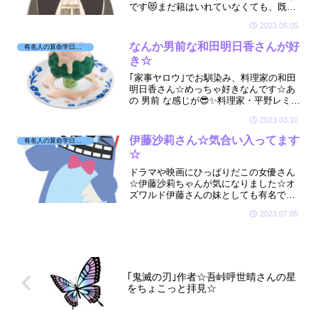
です😻まだ籍はいれていなくても、既に
一緒に住まわれてる時点で算命学では結
2023.05.05
婚のご縁になります💒そんなしょこたん
の星廻りを見させていただきました☆
なんか男前な和田明日香さんが好
有名人の算命学日記☆
き☆
｢家事ヤロウ｣でお馴染み、料理家の和田
明日香さん☆めっちゃ好きなんです☆あ
の 男前 な感じが😎✨料理家・平野レミさ
んの次男さんのお嫁さん☆あのサバサバ
2023.03.10
した感じの和田さんはどんな星をお持ち
か気になりました☆
伊藤沙莉さん☆気合い入ってます
有名人の算命学日記☆
☆
ドラマや映画にひっぱりだこの女優さん
☆伊藤沙莉ちゃんが気になりました☆オ
ズワルド伊藤さんの妹としても有名です
☆お付き合いされている脚本家・蓬莱竜
2023.07.05
太さんもちょっとだけ☆沙莉ちゃんはど
んな星をもっているのかな😊
｢鬼滅の刃｣作者☆吾峠呼世晴さんの星
をちょこっと拝見☆