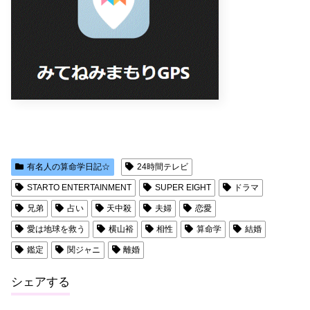
有名人の算命学日記☆
24時間テレビ
STARTO ENTERTAINMENT
SUPER EIGHT
ドラマ
兄弟
占い
天中殺
夫婦
恋愛
愛は地球を救う
横山裕
相性
算命学
結婚
鑑定
関ジャニ
離婚
シェアする