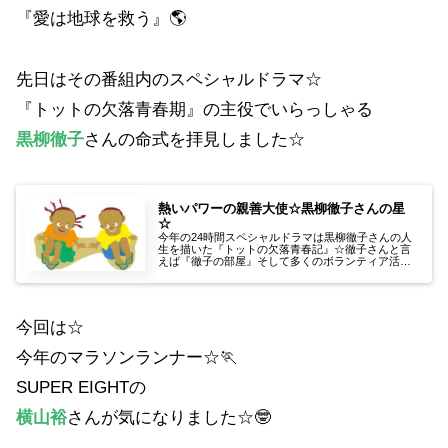
『愛は地球を救う』🌎
先日はその番組内のスペシャルドラマ☆
『トットの欠落青春期』の主役でいらっしゃる
黒柳徹子
さんの命式を拝見しました☆
熱いパワーの親善大使☆黒柳徹子さんの星
☆
今年の24時間スペシャルドラマは黒柳徹子さんの人
生を描いた『トットの欠落青春記』☆徹子さんと言
えば『徹子の部屋』そして多くのボランティア活動
をされているイメージがあります☆そんな黒柳徹子
さんの星を拝見しました☆🔮
今回は☆
今年のマラソンランナー☆🏃
SUPER EIGHTの
横山裕
さんが気になりました☆🤓