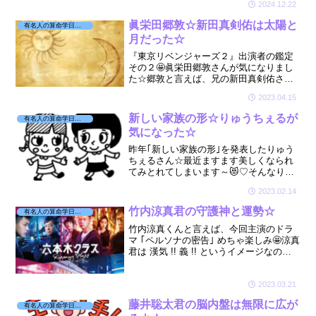
2024.12.22
さんのご家族☆お父サマと未知子さん☆
今回はお兄さんが初参戦☆面白かったー
眞栄田郷敦☆新田真剣佑は太陽と
有名人の算命学日記☆
☆😆
月だった☆
『東京リベンジャーズ２』出演者の鑑定
その２🤩眞栄田郷敦さんが気になりまし
た☆郷敦と言えば、兄の新田真剣佑さん
と一緒に入籍して話題になりましたね😻
2023.04.15
２人の命式を見てみたら、なんとびっく
り☆兄弟は『太陽と月』の関係でした☆
新しい家族の形☆りゅうちぇるが
有名人の算命学日記☆
気になった☆
昨年｢新しい家族の形｣を発表したりゅう
ちぇるさん☆最近ますます美しくなられ
てみとれてしまいます～😻♡そんなりゅ
うちぇるさんとぺこちゃんが気になりま
2023.02.14
した☆
竹内涼真君の守護神と運勢☆
有名人の算命学日記☆
竹内涼真くんと言えば、今回主演のドラ
マ ｢ペルソナの密告｣ めちゃ楽しみ🤩涼真
君は 漢気 !! 義 !! というイメージなので
すが今回のドラマは犯人？とても楽しみ
😻そんな「義」のイメージの涼真君はど
んな星を持っているのかな☆
2023.03.21
藤井聡太君の脳内盤は無限に広が
有名人の算命学日記☆