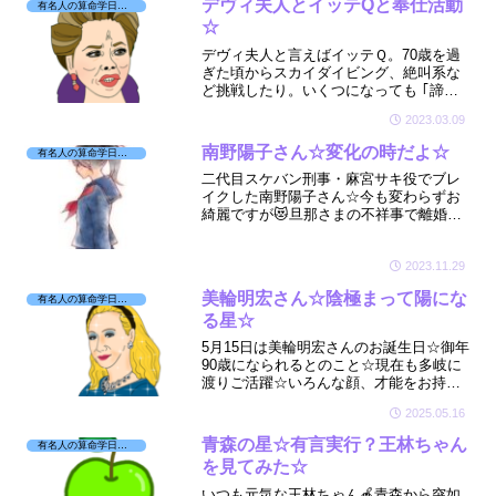
デヴィ夫人とイッテQと奉仕活動
有名人の算命学日記☆
☆
デヴィ夫人と言えばイッテＱ。70歳を過
ぎた頃からスカイダイビング、絶叫系な
ど挑戦したり。いくつになっても ｢諦め
ない！｣ っていうことを教えてくださる
2023.03.09
😊現在は奉仕活動も行ってますね。そん
なガッツあるデヴィ夫人の星は？
南野陽子さん☆変化の時だよ☆
有名人の算命学日記☆
二代目スケバン刑事・麻宮サキ役でブレ
イクした南野陽子さん☆今も変わらずお
綺麗ですが😻旦那さまの不祥事で離婚と
か☆今までも旦那さまの不祥事をかばっ
てきた南野さんに何が起こったのか☆星
をちょこっと拝見しました☆
2023.11.29
美輪明宏さん☆陰極まって陽にな
有名人の算命学日記☆
る星☆
5月15日は美輪明宏さんのお誕生日☆御年
90歳になられるとのこと☆現在も多岐に
渡りご活躍☆いろんな顔、才能をお持ち
です☆そんな美輪さんの星を拝見しまし
2025.05.16
た☆🔮
青森の星☆有言実行？王林ちゃん
有名人の算命学日記☆
を見てみた☆
いつも元気な王林ちゃん🍎青森から突如