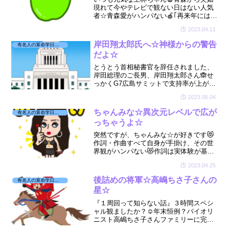
現れて今やテレビで観ない日はない人気
者☆青森愛がハンパない🍎｢再来年には結
婚したい！｣と王林ちゃんが発言すると本
2023.04.11
当に実現しそう😲そんな王林ちゃんの星
を見てみました☆
岸田翔太郎氏へ☆神様からの警告
有名人の算命学日記☆
だよ☆
とうとう首相秘書官を辞任されました、
岸田総理のご長男、岸田翔太郎さん🙈せ
っかくG7広島サミットで支持率が上がっ
たのに、ほんの数日の間にこんなこと
2023.06.04
に、、、💣そんな岸田翔太郎さんが気に
なり、星を見させていただきました☆
ちゃんみな☆異次元レベルで広が
有名人の算命学日記☆
っちゃうよ☆
突然ですが、ちゃんみな☆が好きです😻
作詞・作曲すべて自身が手掛け、その世
界観がハンパない😻作詞は実体験が基に
なってるとか☆そんなちゃんみなも傷つ
2023.04.25
いた過去があり今がありました☆ご自分
の星を活かしていましたよ☆
後詰めの将軍☆高嶋ちさ子さんの
有名人の算命学日記☆
星☆
『１周回って知らない話』３時間スペシ
ャル観ましたか？☺️年末恒例？バイオリ
ニスト高嶋ちさ子さんファミリーに完全
密着する番組☆お馴染みになったちさ子