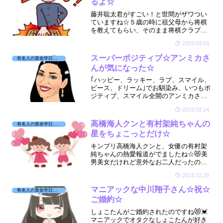
るよ☆
藤井聡太君がすごい！と世間がザワつい
ていますね☆５歳の時に祖父母から将棋
を教えてもらい、そのまま将棋クラブで
メキメキ強くなり14歳でプロ入り✨藤井
2023.03.03
聡太くんがどんな星を持っているのか見
てみたくなりました☆
スーパーポジティブ☆アンミカさ
有名人の算命学日記☆
んが気になった☆
｢ハッピー、ラッキー、ラブ、スマイル、
ピース、ドリーム｣でお馴染み、いつもポ
ジティブ、スマイル全開のアンミカさん
が気になりました😊そんなアンミカさ
2023.02.14
ん。幼少期から苦労されて壮絶な人生を
歩んできたとか😨いったいどんな宿命な
高橋海人クンと有村架純ちゃんの
有名人の算命学日記☆
のでしょうか？
星をちょこっとだけ☆
キンプリ高橋海人クンと、女優の有村架
純ちゃんの熱愛報道がでましたね☆😻美
男美女だけれど意外なお二人だったので
驚きました～💓そんなお二人の星をちょ
2023.12.20
こっとだけ拝見させていただきました☆
🔮
マニアックな中川翔子さん☆祝☆
有名人の算命学日記☆
ご婚約☆
しょこたんがご婚約されたのですね😻💓
マニアックでオタクなしょこたんが好き