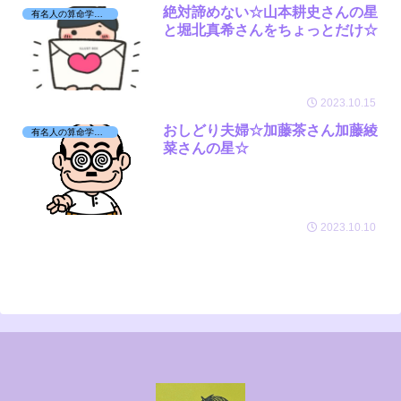
絶対諦めない☆山本耕史さんの星
有名人の算命学日記☆
と堀北真希さんをちょっとだけ☆
2023.10.15
おしどり夫婦☆加藤茶さん加藤綾
有名人の算命学日記☆
菜さんの星☆
2023.10.10