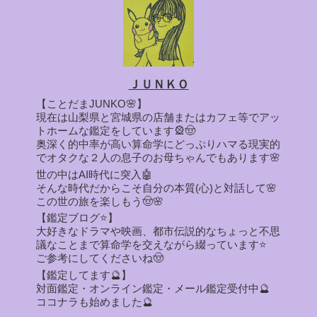
ＪＵＮＫＯ
【ことだまJUNKO🌸】
現在は山梨県と宮城県の店舗またはカフェ等でアッ
トホームな鑑定をしています🎡🤠
奥深く的中率が高い算命学にどっぷりハマる現実的
でオタクな２人の息子のお母ちゃんでもあります🌸
世の中はAI時代に突入🤖
そんな時代だからこそ自分の本質(心)と対話して🌸
この世の旅を楽しもう🤠🌸
【鑑定ブログ⭐】
大好きなドラマや映画、都市伝説的なちょっと不思
議なことまで算命学を交えながら綴っています⭐
ご参考にしてくださいね🤠
【鑑定してます🔮】
対面鑑定・オンライン鑑定・メール鑑定受付中🔮
ココナラも始めました🔮