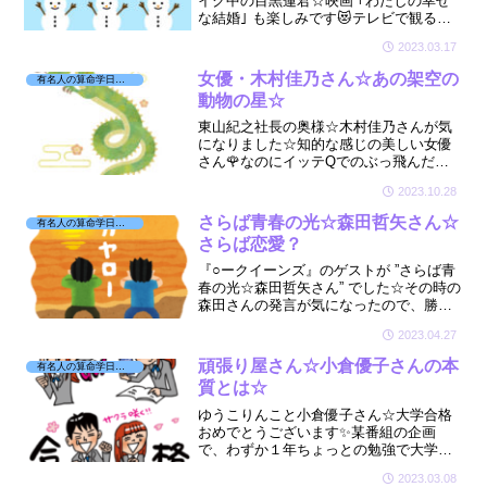
イク中の目黒蓮君☆映画 ｢わたしの幸せ
な結婚｣ も楽しみです😻テレビで観る目
黒君はいつも物静かで落ち着いているイ
2023.03.17
メージ。そんな目黒君は本当に見たまま
の癒やし系なのか？見てみました☆
女優・木村佳乃さん☆あの架空の
有名人の算命学日記☆
動物の星☆
東山紀之社長の奥様☆木村佳乃さんが気
になりました☆知的な感じの美しい女優
さん🌹なのにイッテQでのぶっ飛んだ一
面が面白い☆😆そんな木村さんは『あの
2023.10.28
架空の動物』の星で占めているとても強
い運勢をお持ちでした☆
さらば青春の光☆森田哲矢さん☆
有名人の算命学日記☆
さらば恋愛？
『○ークイーンズ』のゲストが ”さらば青
春の光☆森田哲矢さん” でした☆その時の
森田さんの発言が気になったので、勝手
に星を見させていただき検証してみまし
2023.04.27
た😅🔍森田さんに見て頂きたいです🔮🤗
頑張り屋さん☆小倉優子さんの本
有名人の算命学日記☆
質とは☆
ゆうこりんこと小倉優子さん☆大学合格
おめでとうございます✨某番組の企画
で、わずか１年ちょっとの勉強で大学受
験に合格することが出来るか？という企
2023.03.08
画。多忙な彼女にとって無謀とも思える