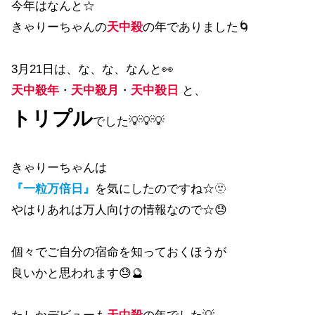
今年はなんと☆
きゃりーちゃんの
天中殺
の年でありました🌀
3月21日は、な、な、なんと👀
天中殺年
・
天中殺月
・
天中殺日
と、
トリプル
でした💡💡💡
きゃりーちゃんは
『一粒万倍日』
を気にしたのですね☆🫥
やはりあれは万人向けの情報なので☆😓
個々でご自分の宿命を知っておくほうが
良いかと思われます😓🔮