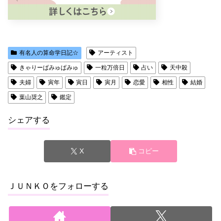
有名人の算命学日記☆
アーティスト
きゃりーぱみゅぱみゅ
一粒万倍日
占い
天中殺
夫婦
寅年
寅日
寅月
恋愛
相性
結婚
葉山奨之
鑑定
シェアする
X
コピー
ＪＵＮＫＯをフォローする