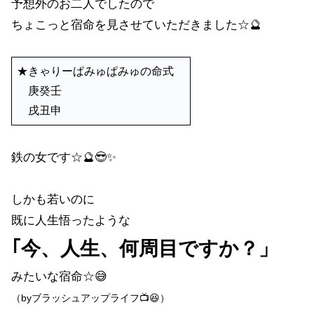
予想外のお二人でしたので
ちょこっと宿命を見させていただきました☆🔮
★きゃりーぱみゅぱみゅの命式
庚癸壬
戌丑申
鉄の女です☆🔮😎✨
しかも若いのに
既に人生悟ったような
｢今、人生、何周目ですか？」
みたいな宿命☆😅
（byブラッシュアップライフ📺😆）