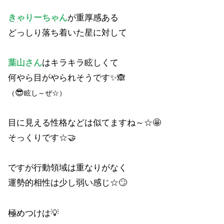
きゃりーちゃん
が重厚感ある
どっしり落ち着いた星に対して
葉山さん
はキラキラ眩しくて
何やら目がやられそうです✨🙈
😎
（
眩し～ぜ☆）
目に見える性格などは似てますね～☆🤩
そっくりです☆🤝
ですが行動領域は重なりがなく
運勢的相性は少し弱い感じ☆🙄
極めつけは💡