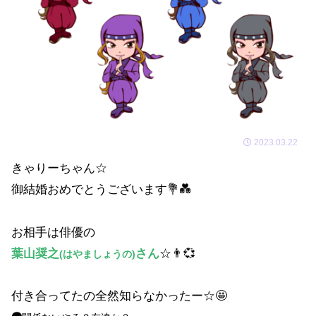
2023.03.22
きゃりーちゃん☆
御結婚おめでとうございます💐💑
お相手は俳優の
葉山奨之
さん
☆👨💞
(はやましょうの)
付き合ってたの全然知らなかったー☆🤩