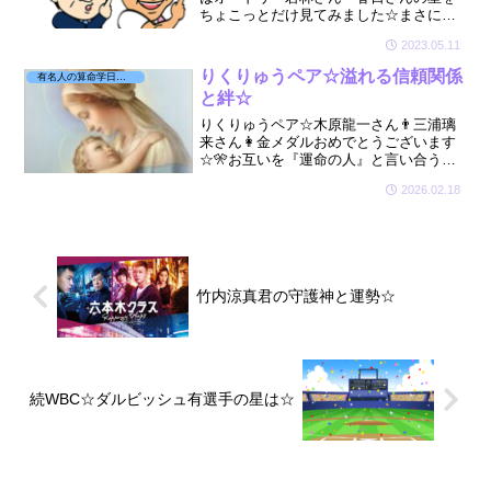
ちょこっとだけ見てみました☆まさに！
ドラマで観る若林さんそのものの宿命で
2023.05.11
したよ☆お二人は芸能界がとても向いて
いました🤗
りくりゅうペア☆溢れる信頼関係
有名人の算命学日記☆
と絆☆
りくりゅうペア☆木原龍一さん👨三浦璃
来さん👩金メダルおめでとうございます
☆🎌お互いを『運命の人』と言い合うお
二人の星を少しだけ拝見しました☆🔮👯
2026.02.18
竹内涼真君の守護神と運勢☆
続WBC☆ダルビッシュ有選手の星は☆