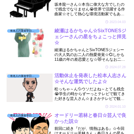
坂本龍一さん☆本当に偉大な方でしたの
で残念でなりません😭世界で活躍する作
曲家☆そして熱心な環境活動家でもあり
ました☆そんな貴重な偉大な方がまた亡
2023.04.03
くなられ悲しいです😢そんな思いを綴り
ました☆ご冥福をお祈りいたします☆
綾瀬はるかちゃん☆SixTONESジ
有名人の算命学日記☆
ェシーさんの星をちょこっと拝見
☆
綾瀬はるかちゃんとSixTONESジェシー
の大人気のお二人の熱愛発覚☆💞しかも
11歳の年の差恋愛とな☆😻そんなお二人
の星をちょこっと拝見させていただきま
2024.07.28
したよん☆🔮
活動休止を発表した松本人志さん
有名人の算命学日記☆
☆そんな運気でしたよ☆
松っちゃ～ん💦ウソだよね～とても残念
😭学生の時からずーっとテレビで観てき
た好きな芸人さん☆まさかテレビで観れ
なくなる日がくるなんて、、最近の運気
2024.01.10
を拝見しましたら『まさに！』な運気で
した🔮
オードリー若林と春日☆芸人で良
有名人の算命学日記☆
かった説☆
前回に続き『だが、情熱はある』☆今回
はオードリー若林さん・春日さんの星を