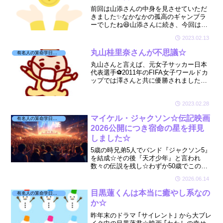
前回は山添さんの中身を見させていただ
きました✨なかなかの孤高のギャンブラ
ーでしたね😆山添さんに続き、今回は、
もう1人のクズ芸人と呼ばれる岡野陽一さ
2023.02.13
んを見てみます☆
丸山桂里奈さんが不思議☆
有名人の算命学日記☆
丸山さんと言えば、元女子サッカー日本
代表選手⚽2011年のFIFA女子ワールドカ
ップでは澤さんと共に優勝されましたよ
ね🏆すごく美人さんで目立っていました
が、まさかのバラエティ番組での不思議
な発言の数々。そんな丸山さんが気にな
2023.02.28
った☆
マイケル・ジャクソン☆伝記映画
有名人の算命学日記☆
2026公開につき宿命の星を拝見
しました☆
5歳の時兄弟5人でバンド『ジャクソン5』
を結成☆その後『天才少年』と言われ
数々の伝説を残し☆わずか50歳でこの世
を去った😢今年2026年6月12日伝記映画
2026.06.14
が日本公開☆マイケル・ジャクソンの宿
命の星を拝見しました☆🔮
目黒蓮くんは本当に癒やし系なの
有名人の算命学日記☆
か☆
昨年末のドラマ ｢サイレント｣ から大ブレ