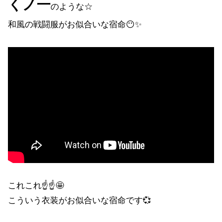
くノ一
のような☆
和風の戦闘服がお似合いな宿命😶✨
これこれ☝☝🤩
こういう衣装がお似合いな宿命です💞