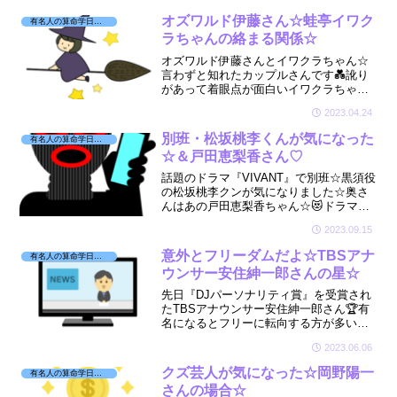
オズワルド伊藤さん☆蛙亭イワク
有名人の算命学日記☆
ラちゃんの絡まる関係☆
オズワルド伊藤さんとイワクラちゃん☆
言わずと知れたカップルさんです💑訛り
があって着眼点が面白いイワクラちゃん
が気になり、お二人の相性も見させてい
2023.04.24
ただきました☆そしたらなんと☆絡まっ
て絡まってこんがらがってました～💓
別班・松坂桃李くんが気になった
有名人の算命学日記☆
☆＆戸田恵梨香さん♡
話題のドラマ『VIVANT』で別班☆黒須役
の松坂桃李クンが気になりました☆奥さ
んはあの戸田恵梨香ちゃん☆😻ドラマも
好調☆そして今年は第一子をご出産され
2023.09.15
たご夫婦はどんな星をお持ちなのか見て
みました🔮
意外とフリーダムだよ☆TBSアナ
有名人の算命学日記☆
ウンサー安住紳一郎さんの星☆
先日『DJパーソナリティ賞』を受賞され
たTBSアナウンサー安住紳一郎さん🏆有
名になるとフリーに転向する方が多い
中、ずーっとTBSのアナウンサーを貫い
2023.06.06
ています☆そんな安住さんが気になり、
星を見させていただきました☆
クズ芸人が気になった☆岡野陽一
有名人の算命学日記☆
さんの場合☆