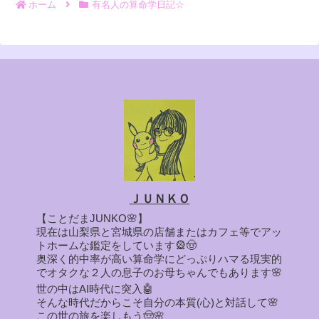
ホーム
有名人の算命学日記☆
ＪＵＮＫＯ
【ことだまJUNKO🌸】
現在は山梨県と宮城県の店舗またはカフェ等でアッ
トホームな鑑定をしています🎡🤠
奥深く的中率が高い算命学にどっぷりハマる現実的
でオタクな２人の息子のお母ちゃんでもあります🌸
世の中はAI時代に突入🤖
そんな時代だからこそ自分の本質(心)と対話して🌸
この世の旅を楽しもう🤠🌸