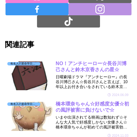
関連記事
NO！アンチヒーロー☆長谷川博
有名人の算命学日記☆
己さんと鈴木京香さんの星☆
日曜劇場ドラマ『アンチヒーロー』の長
谷川博己さん☆長谷川さんと言えば、10
年以上お付き合いをされている鈴木京香
さん☆結婚という形を取らず愛を育んで
2024.06.09
いるお二人の星が気になりちょこっと拝
見しました☆🔮
橋本環奈ちゃん☆好感度女優☆初
有名人の算命学日記☆
の風評被害に負けないで☆
いまや出演されてる映画は数知れず☆そ
んな大人気で好感度しかない女優さん☆
橋本環奈ちゃんが初めての風評被害勃発
☆そんな環奈ちゃんの今年の星廻りを少
2024.11.03
しだけ拝見しましたよ☆🔮