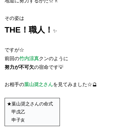
地道に努力するかた☆🚶
その姿は
THE！職人！
✨
ですが☆
前回の
竹内涼真
クンのように
努力が不可欠
の宿命です💡
お相手の
葉山
さん
を見てみました☆🔮
奨之
★葉山奨之さんの命式
甲戊乙
申子
亥