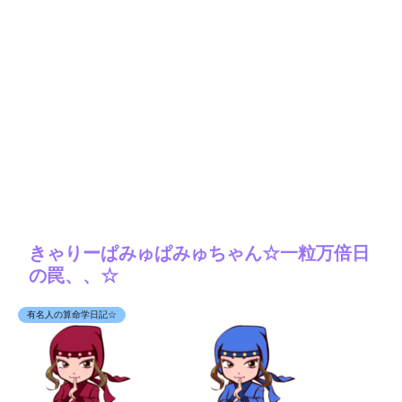
きゃりーぱみゅぱみゅちゃん☆一粒万倍日
の罠、、☆
有名人の算命学日記☆