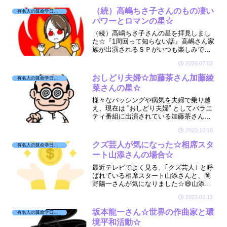
企画でした☆そんな頑張り屋の星って？
（続）高嶋ちさ子さんのもの凄い
有名人の算命学日記☆
パワーとロマンの星☆
（続）高嶋ちさ子さんの星を拝見しまし
た☆『1周回って知らない話』高嶋さん家
族が出演されるＳＰがいつも楽しみです
☆今回は息子さんと旦那サマも出演でし
2026.07.03
たよ☆
おしどり夫婦☆加藤茶さん加藤綾
有名人の算命学日記☆
菜さんの星☆
様々なバッシングや病気を夫婦で乗り越
え、現在は ”おしどり夫婦” としてバラエ
ティ番組に出演されている加藤茶さんと
加藤綾菜さん☆💑とても仲が良くて羨ま
2023.10.10
しい☆😊そんなお二人の星が気になり見
させていただきました☆🔮
クズ芸人が気になった☆相席スタ
有名人の算命学日記☆
ート山添さんの場合☆
最近テレビでよく見る、｢クズ芸人｣ と呼
ばれている相席スタート山添さんと、岡
野陽一さんが気になりました☆😄山添さ
んは相方のケイさん👩に｢絆（きずな）｣
2023.02.13
という名の借金をしていたとか💰｢この2
人はどんな宿命をしているの？｣
坂本龍一さん☆世界の作曲家と環
有名人の算命学日記☆
境平和活動☆