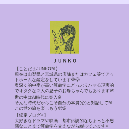
ＪＵＮＫＯ
【ことだまJUNKO🌸】
現在は山梨県と宮城県の店舗またはカフェ等でアッ
トホームな鑑定をしています🎡🤠
奥深く的中率が高い算命学にどっぷりハマる現実的
でオタクな２人の息子のお母ちゃんでもあります🌸
世の中はAI時代に突入🤖
そんな時代だからこそ自分の本質(心)と対話して🌸
この世の旅を楽しもう🤠🌸
【鑑定ブログ⭐】
大好きなドラマや映画、都市伝説的なちょっと不思
議なことまで算命学を交えながら綴っています⭐