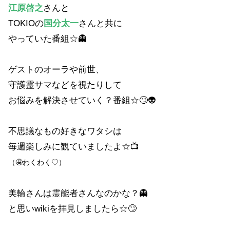
江原啓之
さんと
TOKIOの
国分太一
さんと共に
やっていた番組☆👻
ゲストのオーラや前世、
守護霊サマなどを視たりして
お悩みを解決させていく？番組☆🙄👽
不思議なもの好きなワタシは
毎週楽しみに観ていましたよ☆📺
（🤩
わくわく♡）
美輪さんは霊能者さんなのかな？👻
と思いwikiを拝見しましたら☆🙄