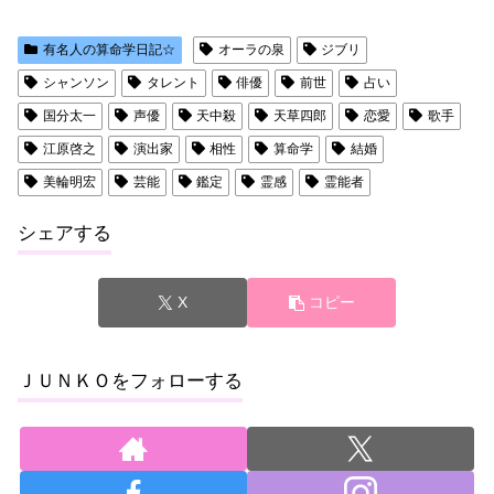
有名人の算命学日記☆
オーラの泉
ジブリ
シャンソン
タレント
俳優
前世
占い
国分太一
声優
天中殺
天草四郎
恋愛
歌手
江原啓之
演出家
相性
算命学
結婚
美輪明宏
芸能
鑑定
霊感
霊能者
シェアする
X
コピー
ＪＵＮＫＯをフォローする