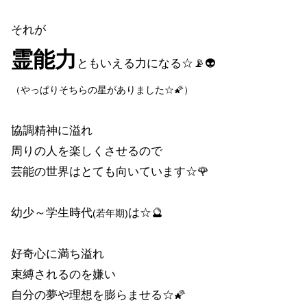
それが
霊能力
ともいえる力になる☆📡👽
（やっぱりそちらの星がありました☆🌠）
協調精神に溢れ
周りの人を楽しくさせるので
芸能の世界はとても向いています☆🌹
幼少～学生時代
は☆🔮
(若年期)
好奇心に満ち溢れ
束縛されるのを嫌い
自分の夢や理想を膨らませる☆🌠