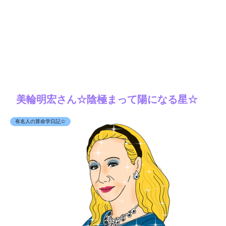
美輪明宏さん☆陰極まって陽になる星☆
有名人の算命学日記☆