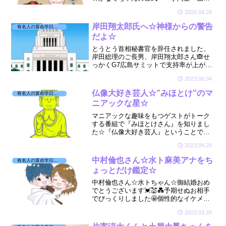
申色気がある情熱家の星です☆🌹😘見た
2026.04.28
目ソフトなイメージですが中身はめーっ
ちゃ意識高い系女子☆🌹👩✨夢やロマン
岸田翔太郎氏へ☆神様からの警告
有名人の算命学日記☆
の星で王子様がいつかお迎...
だよ☆
とうとう首相秘書官を辞任されました、
岸田総理のご長男、岸田翔太郎さん🙈せ
っかくG7広島サミットで支持率が上がっ
たのに、ほんの数日の間にこんなこと
2023.06.04
に、、、💣そんな岸田翔太郎さんが気に
なり、星を見させていただきました☆
仏像大好き芸人☆”みほとけ”のマ
有名人の算命学日記☆
ニアックな星☆
マニアックな趣味をもつゲストがトーク
する番組で『みほとけさん』を知りまし
た☆『仏像大好き芸人』ということで愛
する仏像やお寺の魅力を熱弁されていま
2023.04.20
した🤩そんなマニアックなみほとけさん
どんな星をお持ちかな？
中村倫也さん☆水ト麻美アナをち
有名人の算命学日記☆
ょっとだけ鑑定☆
中村倫也さん☆水トちゃん☆御結婚おめ
でとうございます💓💒💑予期せぬお相手
でびっくりしました🤩個性的なイケメン
俳優さんと、朝の顔🌞食べること大好き
2023.03.26
水卜ちゃんの相性をちょこっとだけ見て
みましたよ☆