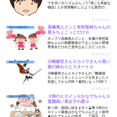
です😊バカリズムさんって｢世にも奇妙な
物語｣ とか現実離れしたような架空のお
話を脚本してるイメージがあり、そんな
バカリさんの頭の中はいったいどうなっ
ているのか気になりました😊
2023.02.20
高橋海人クンと有村架純ちゃんの
有名人の算命学日記☆
星をちょこっとだけ☆
キンプリ高橋海人クンと、女優の有村架
純ちゃんの熱愛報道がでましたね☆😻美
男美女だけれど意外なお二人だったので
驚きました～💓そんなお二人の星をちょ
2023.12.20
こっとだけ拝見させていただきました☆
🔮
川崎麻世さん☆カイヤさん☆長い
有名人の算命学日記☆
旅の終わりとスタート☆
川崎麻世さんとカイヤさんの『離婚成
立』というネットニュースを見ました☆
別居してから23年？裁判になって6年？ど
うしてこんなに長期になったのか！？お
2023.10.21
二人の星が気になり拝見させていただき
ました☆🔮
３時のヒロイン☆かなでちゃん☆
有名人の算命学日記☆
意識高い系女子の星☆
前々回、前回に続きます☆🔮🤓３時のヒ
ロイン☆最後はかなでちゃんだよ☆😄🌸
★かなでちゃんの命式 丁丙壬 巳午