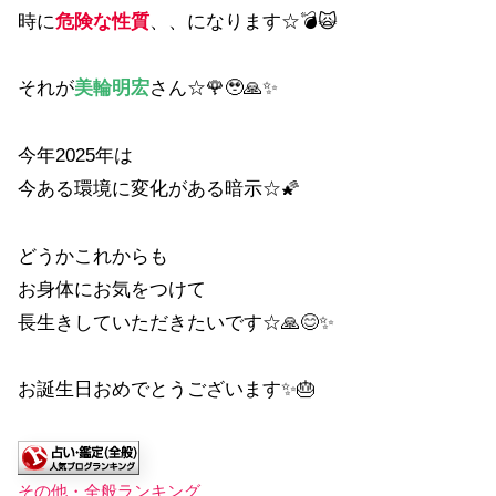
時に
危険な性質
、、になります☆💣🙀
それが
美輪明宏
さん☆🌹🥹🙏✨
今年2025年は
今ある環境に変化がある暗示☆🌠
どうかこれからも
お身体にお気をつけて
長生きしていただきたいです☆🙏😊✨
お誕生日おめでとうございます✨🎂
その他・全般ランキング