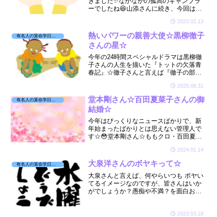
きました✨なかなかの孤高のギャンブラ
ーでしたね😆山添さんに続き、今回は、
もう1人のクズ芸人と呼ばれる岡野陽一さ
2023.02.13
んを見てみます☆
熱いパワーの親善大使☆黒柳徹子
有名人の算命学日記☆
さんの星☆
今年の24時間スペシャルドラマは黒柳徹
子さんの人生を描いた『トットの欠落青
春記』☆徹子さんと言えば『徹子の部
屋』そして多くのボランティア活動をさ
2025.08.31
れているイメージがあります☆そんな黒
柳徹子さんの星を拝見しました☆🔮
堂本剛さん☆百田夏菜子さんの御
有名人の算命学日記☆
結婚☆
今年はびっくりなニュースばかりで、新
年始まったばかりとは思えない管理人で
す☆😳堂本剛さん☆ももクロ・百田夏菜
子さん☆15歳の年の差婚☆こんな星廻り
2024.01.14
でした☆🔮
大泉洋さんのボヤキって☆
有名人の算命学日記☆
大泉さんと言えば、何やらいつも ボヤい
てるイメージなのですが、皆さんはいか
がでしょうか？愚痴や不満？を面白おか
しく言って共演者・視聴者を笑わせてい
ますよね😊そんな話術をお持ちの大泉さ
んはどんな星をお持ちなのか、見てみま
2023.03.18