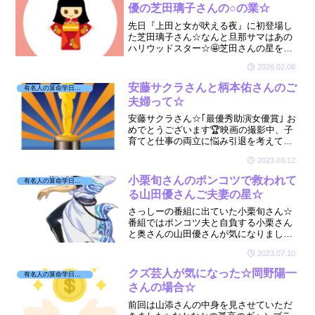
優の芝田璃子さんの○の業☆
先日『上田と女が吠える夜』に初登場し
た芝田璃子さん☆なんと旦那サマはあの
ハリウッドスター☆🤩芝田さんの星を拝
見したらやっぱり○○にご縁がありました
2026.02.08
☆🔮
安藤サクラさんと柄本佑さんのご
有名人の算命学日記☆
夫婦って☆
安藤サクラさん☆｢最優秀助演女優賞｣ お
めでとうございます🏆映画の撮影中、子
育てと仕事の両立に悩み引退を考えてい
たとのこと。そのお悩みはどこからきて
2023.03.12
いるのかな？と気になり、宿命を見させ
ていただきました☆
小栗旬さんのポンコツで救われて
有名人の算命学日記☆
る山田優さんご夫妻の星☆
さっしーの番組に出ていた小栗旬さん☆
番組ではポンコツ夫と自負する小栗さん
と奥さんの山田優さんが気になりまして
🤭☆ご夫婦の星を見させて頂いたら「う
2023.07.10
まく出来た相性だな～」というご関係で
した☆
クズ芸人が気になった☆岡野陽一
有名人の算命学日記☆
さんの場合☆
前回は山添さんの中身を見させていただ