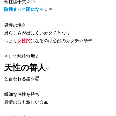
全柱陰干支☆🫥
陰極まって陽になる
☆🎆
男性の場合、
男らしさが出にくいカタチとなり
つまり
女性的
になるのは必然のカタチ☆😳🌹
そして純粋無垢☆
天性の善人
✨
と言われる星☆😇
繊細な感性を持ち
感情の波も激しい☆🌊