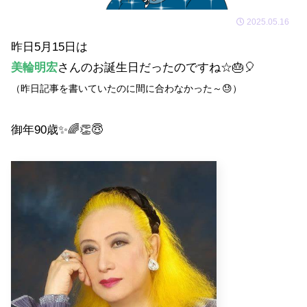
2025.05.16
昨日5月15日は
美輪明宏
さんのお誕生日だったのですね☆🎂🎈
（昨日記事を書いていたのに間に合わなかった～😓）
御年90歳✨🌈👏😇