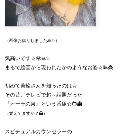
（画像お借りしました🙏✨）
気高いです☆🤩🙏✨
まるで絵画から現われたかのようなお姿☆🕌👸
初めて美輪さんを知ったのは☆
その昔、テレビで超～話題だった
『オーラの泉』という番組☆📺👻
（覚えてますか？👻）
スピチュアルカウンセラーの