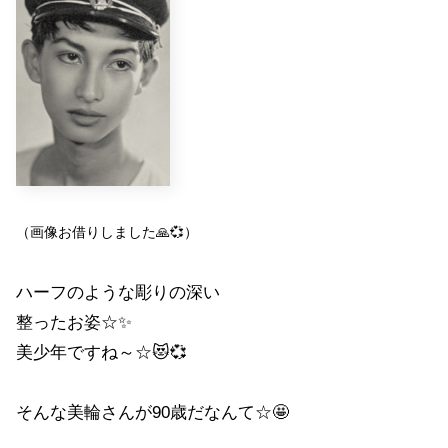
（画像お借りしました🙏
💞
）
ハーフのような彫りの深い
整ったお姿☆✨
美少年ですね～☆😻💞
そんな美輪さんが90歳だなんて☆🤩