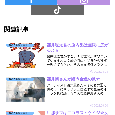
関連記事
藤井聡太君の脳内盤は無限に広が
有名人の算命学日記☆
るよ☆
藤井聡太君がすごい！と世間がザワつい
ていますね☆５歳の時に祖父母から将棋
を教えてもらい、そのまま将棋クラブで
メキメキ強くなり14歳でプロ入り✨藤井
2023.03.03
聡太くんがどんな星を持っているのか見
てみたくなりました☆
藤井風さんが纏う金色の風☆
有名人の算命学日記☆
アーティスト藤井風さん☆その名の通り
風のようにサラサラと自然体で金色のオ
ーラを見に纏う☆そんな藤井風さんの星
を拝見しました☆🔮
2025.09.20
旦那サマはニコラス・ケイジ☆女
有名人の算命学日記☆