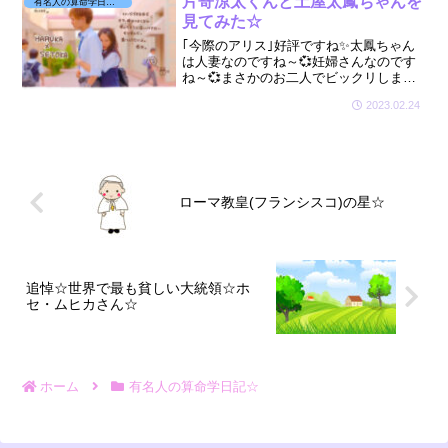
片寄涼太くんと土屋太鳳ちゃんを
有名人の算命学日記☆
見てみた☆
｢今際のアリス｣好評ですね✨太鳳ちゃん
は人妻なのですね～💞妊婦さんなのです
ね～💞まさかのお二人でビックリしまし
たが、５年もお付き合いされていたなん
2023.02.24
てまったく予想外というか、予期せぬお
相手だったので、お二人が気になり見て
みました☆
ローマ教皇(フランシスコ)の星☆
追悼☆世界で最も貧しい大統領☆ホ
セ・ムヒカさん☆
ホーム
有名人の算命学日記☆