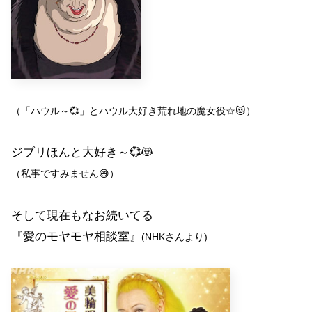
（「ハウル～💞」とハウル大好き荒れ地の魔女役☆😻）
ジブリほんと大好き～💞😻
（私事ですみません😅）
そして現在もなお続いてる
『愛のモヤモヤ相談室』
(NHKさんより)