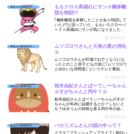
したよ☆
ももクロ☆高城れにサン☆幽体離
有名人の算命学日記☆
脱を特訓!?
｢幽体離脱を体験したことがあり特訓して
いた｣!?と語っていた、ももいろクローバ
ーＺ☆高城ゆにサンが気になりました☆
不思議な高城さんはどんな星をお持ちな
2025.03.01
のかな☆🔮😇
ムツゴロウさんと大将の星の消化
有名人の算命学日記☆
☆
ムツゴロウさんが87歳でお亡くなりにな
ったとのこと😢子どもの頃に｢ムツゴロウ
とゆかいな仲間達｣ というテレビ番組を
家族でよく見ていました📺動物への愛情
2023.04.06
がとても深かったムツゴロウさん☆ご冥
福をお祈りいたします☆
柏木由紀さんとぱーてぃーちゃん
有名人の算命学日記☆
☆すがちゃんと丙午？☆
柏木由紀さんとぱーてぃーちゃんのすが
ちゃんが年内に結婚するとか？しないと
か？ゆきりんの特殊な星＆丙午年の結婚
☆果たしてどうなるのか☆🔮😎✨
2026.01.02
バカリズムさんの頭の中って？
有名人の算命学日記☆
ドラマ ｢ブラッシュアップライフ｣ 面白い