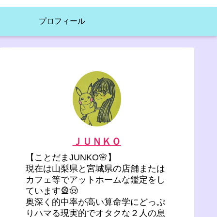
プロフィール
ＪＵＮＫＯ
【ことだまJUNKO🌸】
現在は山梨県と宮城県の店舗または
カフェ等でアットホームな鑑定をし
ています🎡🤠
奥深く的中率が高い算命学にどっぷ
りハマる現実的でオタクな２人の息