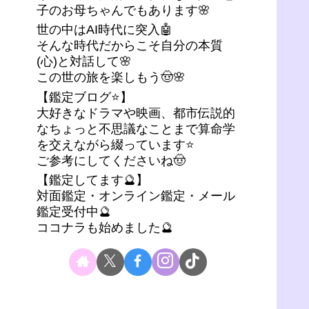
子のお母ちゃんでもあります🌸
世の中はAI時代に突入🤖
そんな時代だからこそ自分の本質
(心)と対話して🌸
この世の旅を楽しもう🤠🌸
【鑑定ブログ⭐】
大好きなドラマや映画、都市伝説的
なちょっと不思議なことまで算命学
を交えながら綴っています⭐
ご参考にしてくださいね🤠
【鑑定してます🔮】
対面鑑定・オンライン鑑定・メール
鑑定受付中🔮
ココナラも始めました🔮