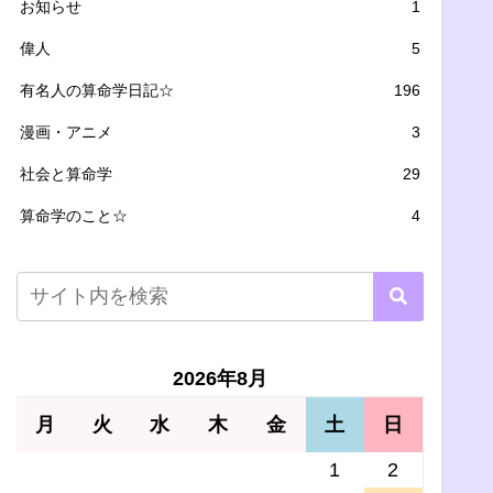
お知らせ
1
偉人
5
有名人の算命学日記☆
196
漫画・アニメ
3
社会と算命学
29
算命学のこと☆
4
2026年8月
月
火
水
木
金
土
日
1
2