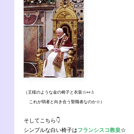
（王様のような金の椅子と衣装☆👀💧
これが弱者と向き合う聖職者なのか☆
）
そしてこちら👇
シンプルな白い椅子は
フランシスコ教皇
☆