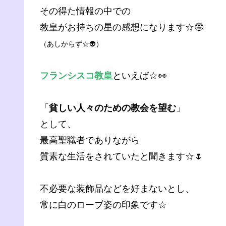
その得た情報の中での
教皇がお持ちの星の感想になります☆🤓
（あしからず☆👽）
フランシスコ教皇
といえば☆👀
「
貧しい人々のための教会を望む
」
として、
最高聖職者でありながら
質素な生活をされていたと聞きます☆🌷
不必要な装飾品などを好まないとし、
常に白のローブ姿の印象です☆