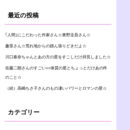
最近の投稿
｢人間｣にこだわった作家さん☆東野圭吾さん☆
趣里さん☆荒れ地からの踏ん張りどきだよ☆
川口春奈ちゃんとあの方の星をすこしだけ拝見しました☆
佐藤二朗さんのすごい○○体質の星とちょっとだけあの件
のこと☆
（続）高嶋ちさ子さんのもの凄いパワーとロマンの星☆
カテゴリー