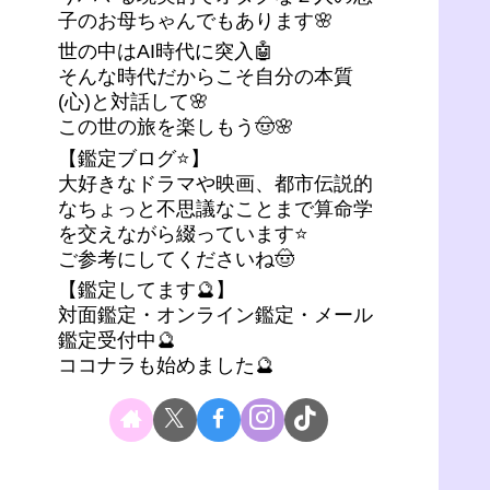
子のお母ちゃんでもあります🌸
世の中はAI時代に突入🤖
そんな時代だからこそ自分の本質
(心)と対話して🌸
この世の旅を楽しもう🤠🌸
【鑑定ブログ⭐】
大好きなドラマや映画、都市伝説的
なちょっと不思議なことまで算命学
を交えながら綴っています⭐
ご参考にしてくださいね🤠
【鑑定してます🔮】
対面鑑定・オンライン鑑定・メール
鑑定受付中🔮
ココナラも始めました🔮