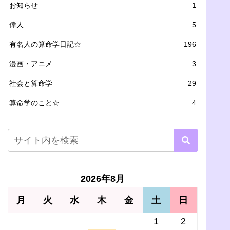
お知らせ
1
偉人
5
有名人の算命学日記☆
196
漫画・アニメ
3
社会と算命学
29
算命学のこと☆
4
2026年8月
月
火
水
木
金
土
日
1
2