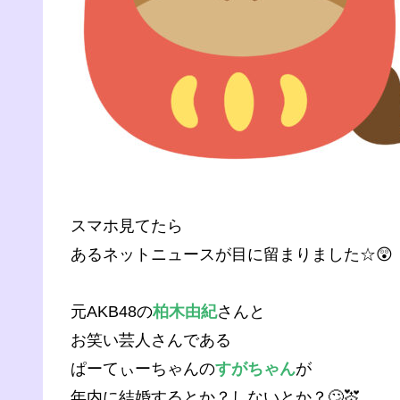
スマホ見てたら
あるネットニュースが目に留まりました☆😲
元AKB48の
柏木由紀
さんと
お笑い芸人さんである
ぱーてぃーちゃんの
すがちゃん
が
年内に結婚するとか？しないとか？🙄💒