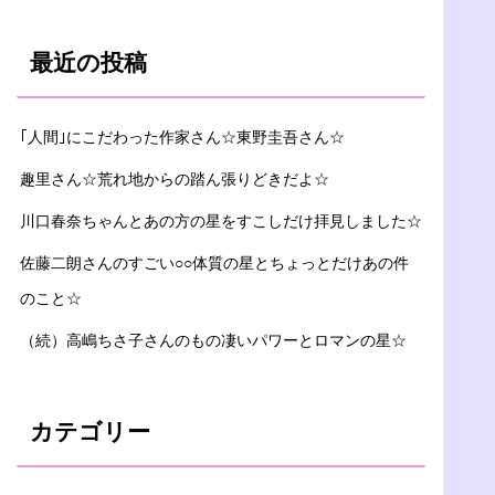
最近の投稿
｢人間｣にこだわった作家さん☆東野圭吾さん☆
趣里さん☆荒れ地からの踏ん張りどきだよ☆
川口春奈ちゃんとあの方の星をすこしだけ拝見しました☆
佐藤二朗さんのすごい○○体質の星とちょっとだけあの件
のこと☆
（続）高嶋ちさ子さんのもの凄いパワーとロマンの星☆
カテゴリー