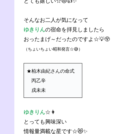
とても嬉しい☆😻👍✨
そんなお二人が気になって
ゆきりん
の宿命を拝見しましたら
おったまげ～だったのですよ☆💡😲
（ちょいちょい昭和発言☆😅）
★柏木由紀さんの命式
丙乙辛
戌未未
ゆきりん
☆👩
とっても興味深い
情報量満載な星です☆😻✨