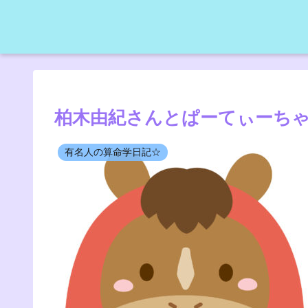
柏木由紀さんとぱーてぃーち
有名人の算命学日記☆