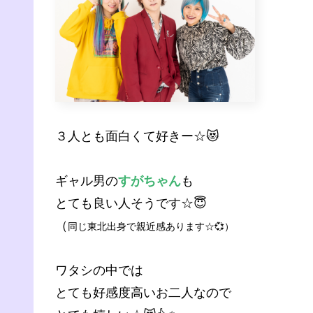
３人とも面白くて好きー☆😻
ギャル男の
すがちゃん
も
とても良い人そうです☆😇
（
同じ東北出身で親近感あります☆💞）
ワタシの中では
とても好感度高いお二人なので