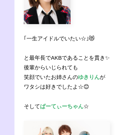
｢一生アイドルでいたい☆｣😻
と最年長でAKBであることを貫き✨
後輩からいじられても
笑顔でいたお姉さんの
ゆきりん
が
ワタシは好きでしたよ☆😊
そして
ぱーてぃーちゃん
☆