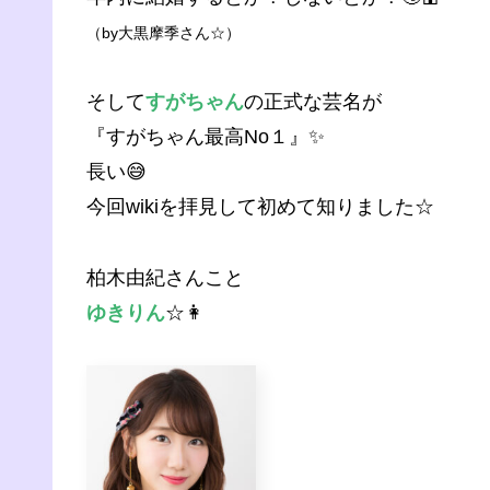
（by大黒摩季さん☆）
そして
すがちゃん
の正式な芸名が
『すがちゃん最高No１』✨
長い😅
今回wikiを拝見して初めて知りました☆
柏木由紀さんこと
ゆきりん
☆👩