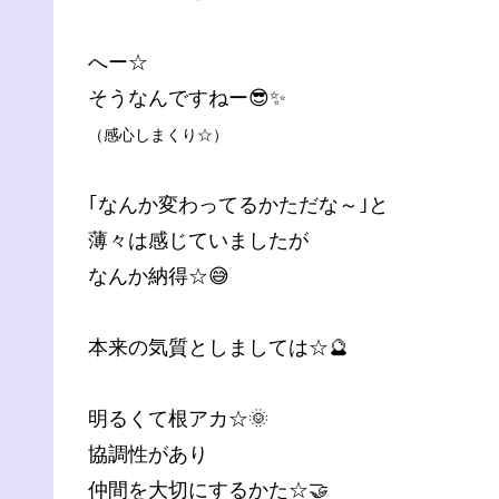
へー☆
そうなんですねー😎✨
（感心しまくり☆）
｢なんか変わってるかただな～｣と
薄々は感じていましたが
なんか納得☆😅
本来の気質としましては☆🔮
明るくて根アカ☆🌞
協調性があり
仲間を大切にするかた☆🤝