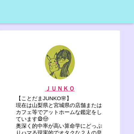
ＪＵＮＫＯ
【ことだまJUNKO🌸】
現在は山梨県と宮城県の店舗または
カフェ等でアットホームな鑑定をし
ています🎡🤠
奥深く的中率が高い算命学にどっぷ
りハマる現実的でオタクな２人の息