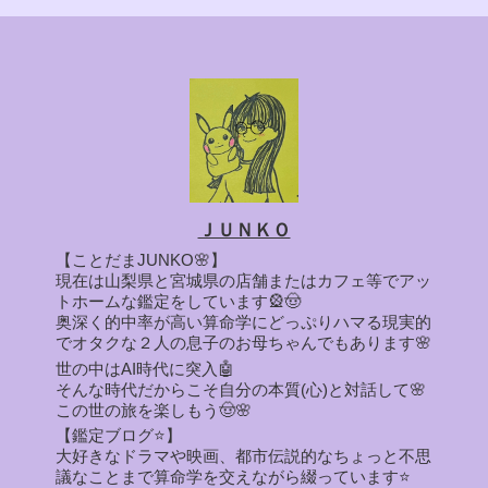
ＪＵＮＫＯ
【ことだまJUNKO🌸】
現在は山梨県と宮城県の店舗またはカフェ等でアッ
トホームな鑑定をしています🎡🤠
奥深く的中率が高い算命学にどっぷりハマる現実的
でオタクな２人の息子のお母ちゃんでもあります🌸
世の中はAI時代に突入🤖
そんな時代だからこそ自分の本質(心)と対話して🌸
この世の旅を楽しもう🤠🌸
【鑑定ブログ⭐】
大好きなドラマや映画、都市伝説的なちょっと不思
議なことまで算命学を交えながら綴っています⭐