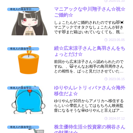
2025.01.10
☆🔮😭
マニアックな中川翔子さん☆祝☆
有名人の算命学日記☆
ご婚約☆
しょこたんがご婚約されたのですね😻💓
マニアックでオタクなしょこたんが好き
です😻まだ籍はいれていなくても、既に
一緒に住まわれてる時点で算命学では結
2023.05.05
婚のご縁になります💒そんなしょこたん
の星廻りを見させていただきました☆
続☆広末涼子さんと鳥羽さんをち
有名人の算命学日記☆
ょっとだけ☆
前回から広末涼子さん☆認められたので
すね、、🙀そんなお相手の鳥羽周作さん
との相性を、ぱっと見だけさせていただ
きました💦
2023.06.15
ゆりやんレトリィバァさん☆海外
有名人の算命学日記☆
移住だよ☆
ゆりやんが10月からアメリカへ移住する
らしい☆🥸芸人としてはもちろん映画監
督になるそうな🤩ゆりやんと言えばアメ
リカの人気オーディション番組に出場し
2024.07.12
て話題になりました☆🤡そんなゆりやん
の星をちょこっと拝見しましたよ☆
株主優待生活☆投資家の桐谷さん
有名人の算命学日記☆
の財運は☆