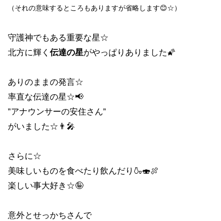
（それの意味するところもありますが省略します😊☆）
守護神でもある重要な星☆
北方に輝く
伝達の星
がやっぱりありました🌠
ありのままの発言☆
率直な伝達の星☆📢
”アナウンサーの安住さん”
がいました☆👨🎤
さらに☆
美味しいものを食べたり飲んだり🍶🍣🍖
楽しい事大好き☆🤪
意外とせっかちさんで