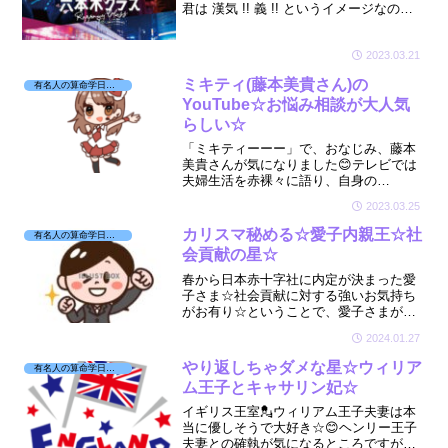
君は 漢気 !! 義 !! というイメージなので
すが今回のドラマは犯人？とても楽しみ
😻そんな「義」のイメージの涼真君はど
んな星を持っているのかな☆
2023.03.21
ミキティ(藤本美貴さん)の
有名人の算命学日記☆
YouTube☆お悩み相談が大人気
らしい☆
「ミキティーーー」で、おなじみ、藤本
美貴さんが気になりました😊テレビでは
夫婦生活を赤裸々に語り、自身の
YouTubeではお悩み相談が大人気とのこ
2023.03.25
と☆バシッと発言する藤本美貴さんが人
気になる理由が分かりましたよ☆
カリスマ秘める☆愛子内親王☆社
有名人の算命学日記☆
会貢献の星☆
春から日本赤十字社に内定が決まった愛
子さま☆社会貢献に対する強いお気持ち
がお有り☆ということで、愛子さまがお
持ちの星が気になり拝見させていただき
2024.01.27
ましたよ☆🔮
やり返しちゃダメな星☆ウィリア
有名人の算命学日記☆
ム王子とキャサリン妃☆
イギリス王室💂ウィリアム王子夫妻は本
当に優しそうで大好き☆😊ヘンリー王子
夫妻との確執が気になるところですが😑