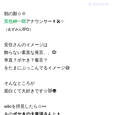
2023.06.06
朝の顏☆🌞
安住紳一郎
アナウンサー👨🎤✨
（あずみん😻💞）
安住さんのイメージは
飾らない素直な発言、、🙉
率直？ボヤき？毒舌？
をたまにぶっこんでるイメージ😅
そんなところが
面白くて大好きです☆😻👽
wikiを拝見したら☆👀
あの
ボヤきの大泉洋さん
と👨