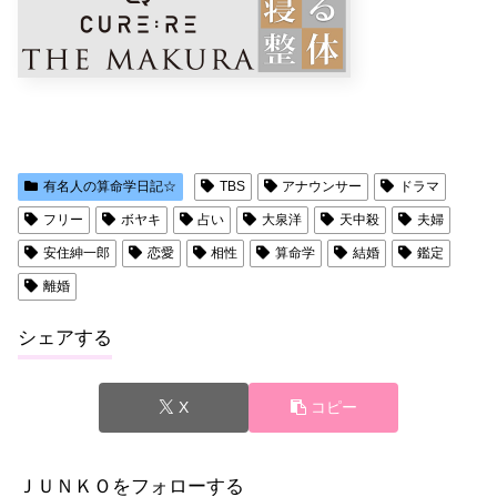
有名人の算命学日記☆
TBS
アナウンサー
ドラマ
フリー
ボヤキ
占い
大泉洋
天中殺
夫婦
安住紳一郎
恋愛
相性
算命学
結婚
鑑定
離婚
シェアする
X
コピー
ＪＵＮＫＯをフォローする