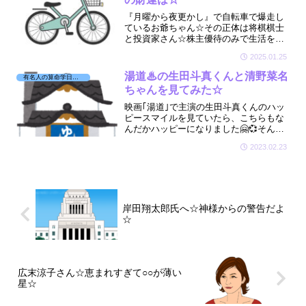
『月曜から夜更かし』で自転車で爆走し
ているお爺ちゃん☆その正体は将棋棋士
と投資家さん☆株主優待のみで生活をさ
れている桐谷さんが気になりまして☆財
2025.01.25
運の星があるのか☆命式を拝見させてい
ただきましたよ☆🔮
湯道♨の生田斗真くんと清野菜名
有名人の算命学日記☆
ちゃんを見てみた☆
映画｢湯道｣で主演の生田斗真くんのハッ
ピースマイルを見ていたら、こちらもな
んだかハッピーになりました🤗💞そんな
斗真くんが気になり、奥さんの清野菜名
2023.02.23
ちゃんと一緒に鑑定してみたら、とても
面白い夫婦ということが分かりました☆
岸田翔太郎氏へ☆神様からの警告だよ
☆
広末涼子さん☆恵まれすぎて○○が薄い
星☆