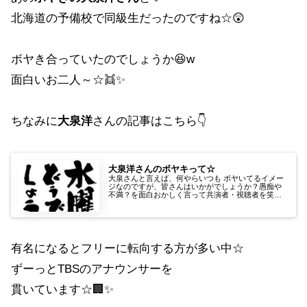
北海道の予備校で同級生だったのですね☆😲
ボヤき合っていたのでしょうか😆w
面白いお二人～☆👯✨
ちなみに
大泉洋
さんの記事はこちら👇
大泉洋さんのボヤキって☆
大泉さんと言えば、何やらいつも ボヤいてるイメー
ジなのですが、皆さんはいかがでしょうか？愚痴や
不満？を面白おかしく言って共演者・視聴者を笑わ
せていますよね😊そんな話術をお持ちの大泉さんは
どんな星をお持ちなのか、見てみましたよ☆
有名になるとフリーに転向する方が多い中☆
ずーっとTBSのアナウンサーを
貫いています☆🏢✨