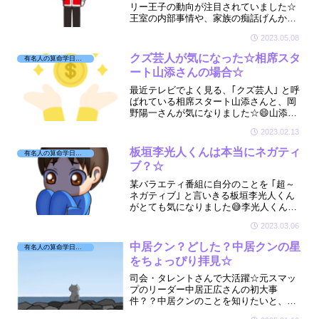
リー王子の動向が注目されていました☆
王室の内部事情や、家族の痴話げんかを
世界中に暴露しておいて「仲良くしよう
2023.05.08
よ～」と言う、そんなヘンリー王子とメ
ーガン妃の星をちょっとだけ見てみまし
クズ芸人が気になった☆相席スタ
有名人の算命学日記☆
た☆
ート山添さんの場合☆
最近テレビでよく見る、｢クズ芸人｣ と呼
ばれている相席スタート山添さんと、岡
野陽一さんが気になりました☆😄山添さ
んは相方のケイさん👩に｢絆（きずな）｣
2023.02.13
という名の借金をしていたとか💰｢この2
人はどんな宿命をしているの？｣
板垣李光人くんは本当にネガティ
有名人の算命学日記☆
ブ？☆
某バラエティ番組に自分のことを ｢超～
ネガティブ｣ と言いきる板垣李光人くん
がとても気になりました😅李光人くんと
言えばやっぱりドラマ｢サイレント｣で紬
2023.03.06
の弟役ですよね☆そんな李光人くんが本
当にネガティブなのか見てみましたよ☆
中居クン？どした？中居クンの星
有名人の算命学日記☆
をちょっぴり拝見☆
司会・タレントさんで大活躍☆元スマッ
プのリーダー中居正広さんの初大事
件？？中居クンのことを知りたいと、星
をちょっぴり拝見させていただきました