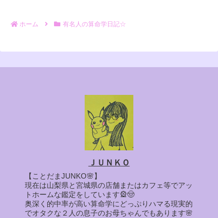
ホーム
有名人の算命学日記☆
ＪＵＮＫＯ
【ことだまJUNKO🌸】
現在は山梨県と宮城県の店舗またはカフェ等でアッ
トホームな鑑定をしています🎡🤠
奥深く的中率が高い算命学にどっぷりハマる現実的
でオタクな２人の息子のお母ちゃんでもあります🌸