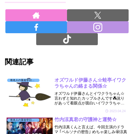
関連記事
オズワルド伊藤さん☆蛙亭イワク
有名人の算命学日記☆
ラちゃんの絡まる関係☆
オズワルド伊藤さんとイワクラちゃん☆
言わずと知れたカップルさんです💑訛り
があって着眼点が面白いイワクラちゃん
が気になり、お二人の相性も見させてい
2023.04.24
ただきました☆そしたらなんと☆絡まっ
て絡まってこんがらがってました～💓
竹内涼真君の守護神と運勢☆
有名人の算命学日記☆
竹内涼真くんと言えば、今回主演のドラ
マ ｢ペルソナの密告｣ めちゃ楽しみ🤩涼真