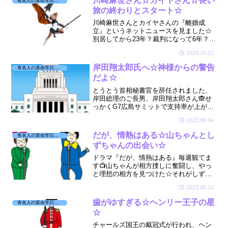
川崎麻世さん☆カイヤさん☆長い
有名人の算命学日記☆
旅の終わりとスタート☆
川崎麻世さんとカイヤさんの『離婚成
立』というネットニュースを見ました☆
別居してから23年？裁判になって6年？ど
うしてこんなに長期になったのか！？お
2023.10.21
二人の星が気になり拝見させていただき
ました☆🔮
岸田翔太郎氏へ☆神様からの警告
有名人の算命学日記☆
だよ☆
とうとう首相秘書官を辞任されました、
岸田総理のご長男、岸田翔太郎さん🙈せ
っかくG7広島サミットで支持率が上がっ
たのに、ほんの数日の間にこんなこと
2023.06.04
に、、、💣そんな岸田翔太郎さんが気に
なり、星を見させていただきました☆
だが、情熱はある☆山ちゃんとし
有名人の算命学日記☆
ずちゃんの出会い☆
ドラマ『だが、情熱はある』毎週観てま
す📺山ちゃんが相方捜しに奮闘し、やっ
と理想の相方を見つけた☆それがしずち
ゃん😻しずちゃんが欲しくて欲しくて、
2023.05.10
必死に射止めたしずちゃんとは一体どん
な相性なのかな？
歯がゆすぎる☆ヘンリー王子の星
有名人の算命学日記☆
☆
チャールズ国王の戴冠式が行われ、ヘン