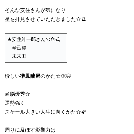
そんな安住さんが気になり
星を拝見させていただきました☆🔮
★安住紳一郎さんの命式
辛己癸
未未丑
珍しい
準鳳蘭局
のかた☆👏🤩
頭脳優秀☆
運勢強く
スケール大きい人生に向くかた☆🌠
周りに及ぼす影響力は