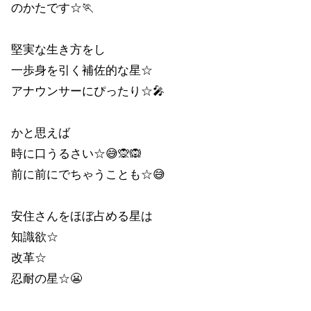
のかたです☆🏃
堅実な生き方をし
一歩身を引く補佐的な星☆
アナウンサーにぴったり☆🎤
かと思えば
時に口うるさい☆😅🙊🙉
前に前にでちゃうことも☆😅
安住さんをほぼ占める星は
知識欲☆
改革☆
忍耐の星☆😬