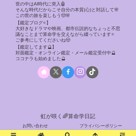
世の中はAI時代に突入🤖
そんな時代だからこそ自分の本質(心)と対話して🌸
この世の旅を楽しもう🤠🌸
【鑑定ブログ⭐】
大好きなドラマや映画、都市伝説的なちょっと不思
議なことまで算命学を交えながら綴っています⭐
ご参考にしてくださいね🤠
【鑑定してます🔮】
対面鑑定・オンライン鑑定・メール鑑定受付中🔮
ココナラも始めました🔮
虹が咲く🌈算命学日記
お問い合わせ
プライバシーポリシー