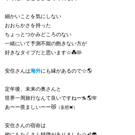
細かいことを気にしない
おおらかさを持った
ちょっとつかみどころのない
一緒にいて予測不能の飽きない方が
好きなタイプだと思います☆💑😻
安住さんは
海外
にも縁があるので☆🌎
定年後、未来の奥さんと
世界一周旅行なんて良いですねー🛬🌎🌸
あーー羨ましいーー😻
（妄想💓）
安住さんの宿命は
他にもたくさん特徴がありました☆🌠👽