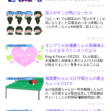
💣今回はウィリアム王子夫妻の星を拝見
2023.04.26
☆絶対にやってはいけないことがありま
した☆🙅
芸人やすこが気になった☆
有名人の算命学日記☆
｢はい～♥｣ でお馴染みの ｢芸人やすこ｣ が
気になりました😊最近めっきり綺麗にな
ったやすこちゃん♥自衛官→芸人になった
やすこちゃんは、いったいどんな人で、
どんな人生を歩んできたのでしょうか？
2023.02.13
キンプリ☆永瀬廉くん☆高橋海人
有名人の算命学日記☆
くん☆まるでミニオンだよ☆
King & Prince✨5月22日、3人が脱退し、
永瀬廉君と高橋海人君の２人だけの活動
が始まりました✨🕺🕺そんなお二人はど
んな方なのか☆どんな相性なのかが気に
2023.05.25
なり、星を見てみましたよ☆
福原愛ちゃん☆江守傑さんの星を
有名人の算命学日記☆
ちょっとだけ☆
あの福原愛ちゃんが一昨年離婚したもの
の、元旦那さまが緊急会見して問題継続
中ということが判明🙀💣離婚理由に関し
ては不倫、モラハラ疑惑あり☆そこのと
2023.07.28
ころ、どうなんだろ～？と思い、お二人
の星をちょこっと見させて頂きました🔮