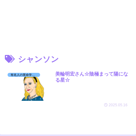
シャンソン
美輪明宏さん☆陰極まって陽にな
有名人の算命学日記☆
る星☆
2025.05.16