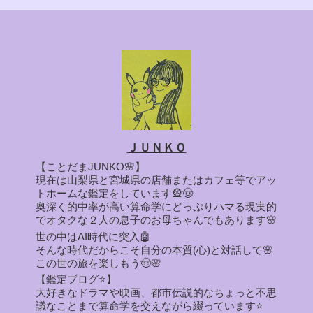
ＪＵＮＫＯ
【ことだまJUNKO🌸】
現在は山梨県と宮城県の店舗またはカフェ等でアッ
トホームな鑑定をしています🎡🤠
奥深く的中率が高い算命学にどっぷりハマる現実的
でオタクな２人の息子のお母ちゃんでもあります🌸
世の中はAI時代に突入🤖
そんな時代だからこそ自分の本質(心)と対話して🌸
この世の旅を楽しもう🤠🌸
【鑑定ブログ⭐】
大好きなドラマや映画、都市伝説的なちょっと不思
議なことまで算命学を交えながら綴っています⭐