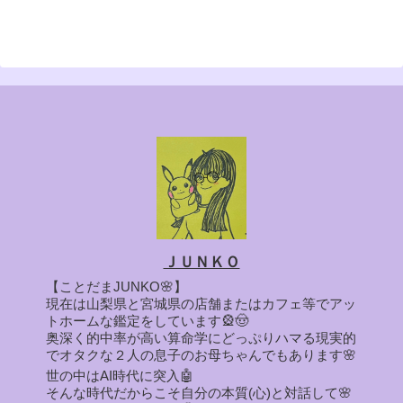
ＪＵＮＫＯ
【ことだまJUNKO🌸】
現在は山梨県と宮城県の店舗またはカフェ等でアッ
トホームな鑑定をしています🎡🤠
奥深く的中率が高い算命学にどっぷりハマる現実的
でオタクな２人の息子のお母ちゃんでもあります🌸
世の中はAI時代に突入🤖
そんな時代だからこそ自分の本質(心)と対話して🌸