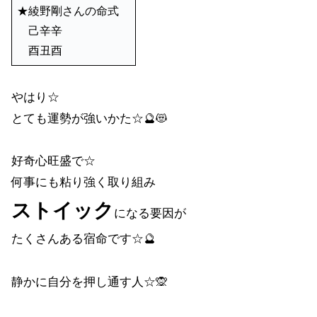
★綾野剛さんの命式
己辛辛
酉丑酉
やはり☆
とても運勢が強いかた☆🔮😻
好奇心旺盛で☆
何事にも粘り強く取り組み
ストイック
になる要因が
たくさんある宿命です☆🔮
静かに自分を押し通す人☆🙊