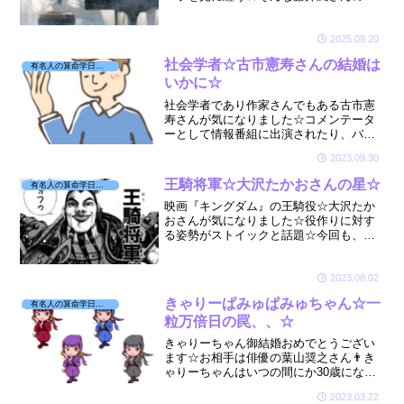
を拝見しました☆🔮
2025.09.20
社会学者☆古市憲寿さんの結婚は
有名人の算命学日記☆
いかに☆
社会学者であり作家さんでもある古市憲
寿さんが気になりました☆コメンテータ
ーとして情報番組に出演されたり、バラ
エティ番組でも古市節が人気です☆そん
2023.09.30
な古市さんが最近『結婚がしたい』らし
い☆ということで星を見させていただき
王騎将軍☆大沢たかおさんの星☆
有名人の算命学日記☆
ました☆
映画『キングダム』の王騎役☆大沢たか
おさんが気になりました☆役作りに対す
る姿勢がストイックと話題☆今回も、ま
さにムキムキの王騎将軍そっくりになり
ました☆そんな大沢たかおさんの星が気
になり見てみましたよ☆
2023.08.02
きゃりーぱみゅぱみゅちゃん☆一
有名人の算命学日記☆
粒万倍日の罠、、☆
きゃりーちゃん御結婚おめでとうござい
ます☆お相手は俳優の葉山奨之さん👨き
ゃりーちゃんはいつの間にか30歳になっ
たのですね☆私も歳をとるわけです～😅
2023.03.22
そんなきゃりーちゃんとお相手の葉山さ