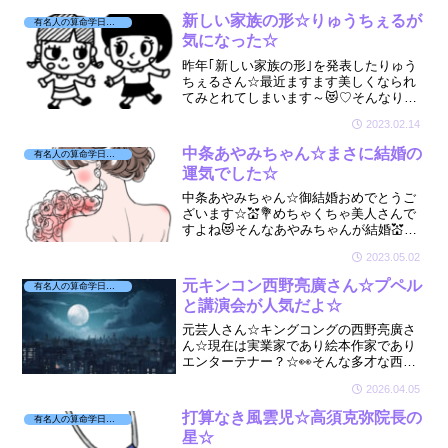
んをちょっとのぞき見しちゃいました☆
新しい家族の形☆りゅうちぇるが
有名人の算命学日記☆
気になった☆
昨年｢新しい家族の形｣を発表したりゅう
ちぇるさん☆最近ますます美しくなられ
てみとれてしまいます～😻♡そんなりゅ
うちぇるさんとぺこちゃんが気になりま
2023.02.14
した☆
中条あやみちゃん☆まさに結婚の
有名人の算命学日記☆
運気でした☆
中条あやみちゃん☆御結婚おめでとうご
ざいます☆💒💐めちゃくちゃ美人さんで
すよね😻そんなあやみちゃんが結婚💒と
いうことで、算命学研究家（自称🤗）の
2023.05.02
私は、現在どんな運気での御結婚なのか
見させていただきました☆
元キンコン西野亮廣さん☆プペル
有名人の算命学日記☆
と講演会が人気だよ☆
元芸人さん☆キングコングの西野亮廣さ
ん☆現在は実業家であり絵本作家であり
エンターテナー？☆👀そんな多才な西野
さんの星は☆🔮
2026.04.05
打算なき風雲児☆高須克弥院長の
有名人の算命学日記☆
星☆