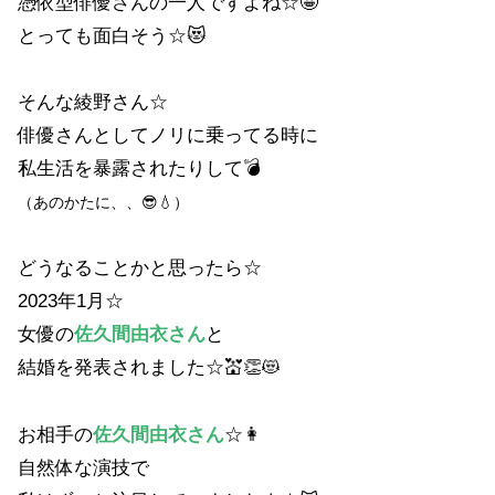
憑依型俳優さんの一人ですよね☆🤩
とっても面白そう☆😻
そんな綾野さん☆
俳優さんとしてノリに乗ってる時に
私生活を暴露されたりして💣
（あのかたに、、😎💧）
どうなることかと思ったら☆
2023年1月☆
女優の
佐久間由衣さん
と
結婚を発表されました☆💒👏😻
お相手の
佐久間由衣さん
☆👩
自然体な演技で