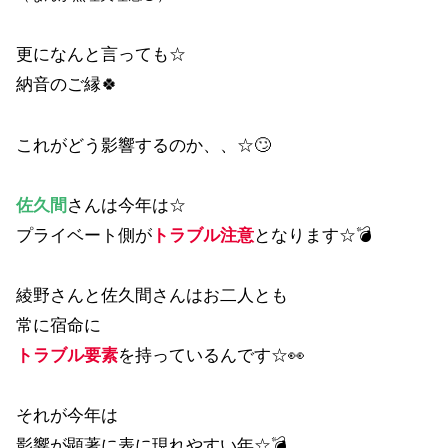
更になんと言っても☆
納音のご縁🍀
これがどう影響するのか、、☆🙄
佐久間
さんは今年は☆
プライベート側が
トラブル注意
となります☆💣
綾野さんと佐久間さんはお二人とも
常に宿命に
トラブル要素
を持っているんです☆👀
それが今年は
影響が顕著に表に現れやすい年☆💣