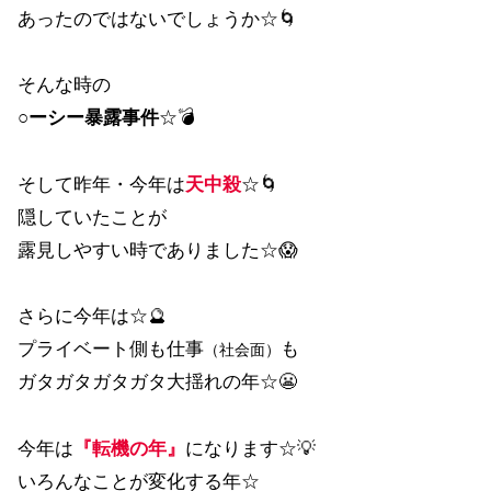
あったのではないでしょうか☆🌀
そんな時の
○ーシー暴露事件
☆💣
そして昨年・今年は
天中殺
☆🌀
隠していたことが
露見しやすい時でありました☆😱
さらに今年は☆🔮
プライベート側も仕事
も
（社会面）
ガタガタガタガタ大揺れの年☆😬
今年は
『転機の年』
になります☆💡
いろんなことが変化する年☆