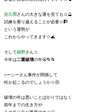
佐久間
さんの大きな運を見ても☆🔮
試練を乗り越えることが必要☆🧗
という運勢が
これからやってきます☆🌊
そして
綾野
さん☆
今年は
二重破壊
の年😬🌀🌀
○ーシーさん事件が関係して
何か起こるのでしょうか☆😣
破壊の年は悪いことばかりではなく
前年までの生き方や