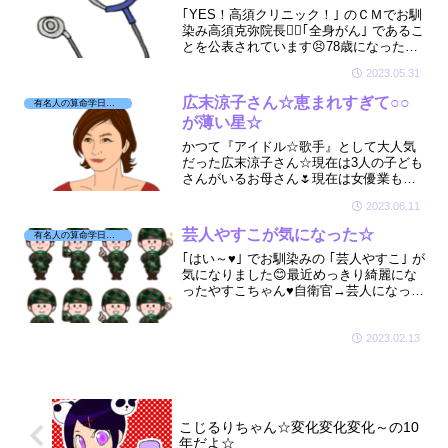
｢YES！高須クリニック！｣ のＣＭでお馴
染み高須克弥院長👨‍⚕️｢全身がん｣ であるこ
とを公表されています😣78歳になった現
在も医師として現役バリバリ💪慈善活動
2023.05.31
も精力的に活動されています☆そんな高
須院長の星を見させて頂きました☆
広末涼子さん☆恵まれすぎて○○
有名人の算命学日記☆
が薄い星☆
かつて『アイドル☆歌手』として大人気
だった広末涼子さん☆現在は3人の子ども
さんがいるお母さん🌷現在は女優業も復
帰されて、映画やドラマも多数出演☆で
2023.06.11
すが近頃なんだか世間が騒がしい🙄そん
な広末涼子さんの星を見てみましたよ☆
芸人やすこが気になった☆
有名人の算命学日記☆
｢はい～♥｣ でお馴染みの ｢芸人やすこ｣ が
気になりました😊最近めっきり綺麗にな
ったやすこちゃん♥自衛官→芸人になった
やすこちゃんは、いったいどんな人で、
どんな人生を歩んできたのでしょうか？
2023.02.13
こじるりちゃん☆変化変化変化～の10
年だよ☆