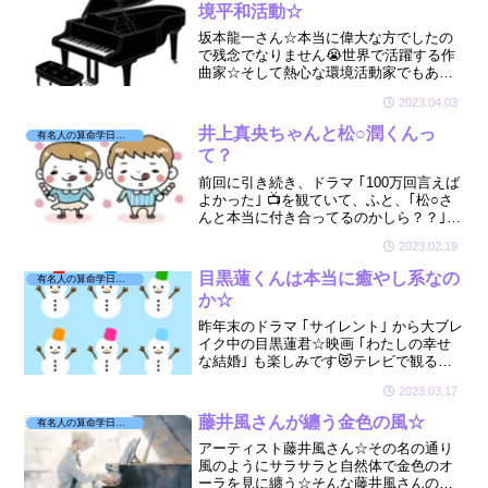
境平和活動☆
坂本龍一さん☆本当に偉大な方でしたの
で残念でなりません😭世界で活躍する作
曲家☆そして熱心な環境活動家でもあり
ました☆そんな貴重な偉大な方がまた亡
2023.04.03
くなられ悲しいです😢そんな思いを綴り
ました☆ご冥福をお祈りいたします☆
井上真央ちゃんと松○潤くんっ
有名人の算命学日記☆
て？
前回に引き続き、ドラマ ｢100万回言えば
よかった｣ 📺を観ていて、ふと、｢松○さ
んと本当に付き合ってるのかしら？？｣と
思ってしまいました😅余計なお世話😅ミ
2023.02.19
ーハーなおばちゃんでごめんなさい😅勝
手に鑑定しちゃいましたよ☆
目黒蓮くんは本当に癒やし系なの
有名人の算命学日記☆
か☆
昨年末のドラマ ｢サイレント｣ から大ブレ
イク中の目黒蓮君☆映画 ｢わたしの幸せ
な結婚｣ も楽しみです😻テレビで観る目
黒君はいつも物静かで落ち着いているイ
2023.03.17
メージ。そんな目黒君は本当に見たまま
の癒やし系なのか？見てみました☆
藤井風さんが纏う金色の風☆
有名人の算命学日記☆
アーティスト藤井風さん☆その名の通り
風のようにサラサラと自然体で金色のオ
ーラを見に纏う☆そんな藤井風さんの星