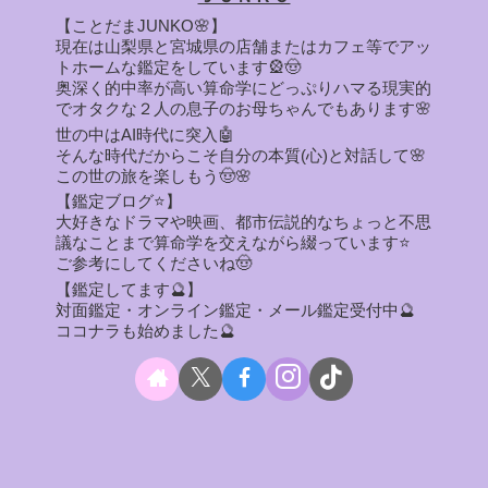
【ことだまJUNKO🌸】
現在は山梨県と宮城県の店舗またはカフェ等でアッ
トホームな鑑定をしています🎡🤠
奥深く的中率が高い算命学にどっぷりハマる現実的
でオタクな２人の息子のお母ちゃんでもあります🌸
世の中はAI時代に突入🤖
そんな時代だからこそ自分の本質(心)と対話して🌸
この世の旅を楽しもう🤠🌸
【鑑定ブログ⭐】
大好きなドラマや映画、都市伝説的なちょっと不思
議なことまで算命学を交えながら綴っています⭐
ご参考にしてくださいね🤠
【鑑定してます🔮】
対面鑑定・オンライン鑑定・メール鑑定受付中🔮
ココナラも始めました🔮