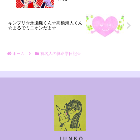
キンプリ☆永瀬廉くん☆高橋海人くん
☆まるでミニオンだよ☆
ホーム
有名人の算命学日記☆
ＪＵＮＫＯ