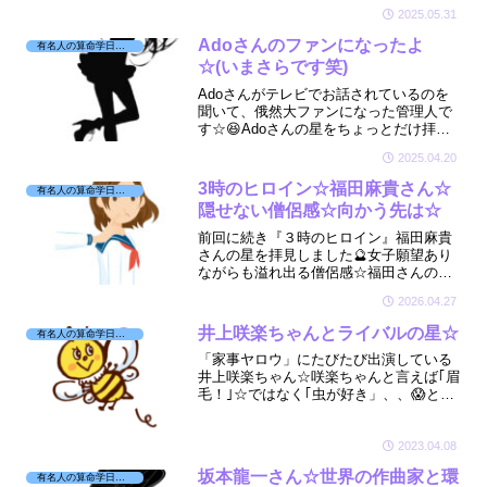
いニュースがありました☆星をちょこっ
2025.05.31
と拝見しましたらドンピシャでお母さん
の星が廻っていましたよ☆🔮😊
Adoさんのファンになったよ
有名人の算命学日記☆
☆(いまさらです笑)
Adoさんがテレビでお話されているのを
聞いて、俄然大ファンになった管理人で
す☆😆Adoさんの星をちょっとだけ拝見
しました☆🔮
2025.04.20
3時のヒロイン☆福田麻貴さん☆
有名人の算命学日記☆
隠せない僧侶感☆向かう先は☆
前回に続き『３時のヒロイン』福田麻貴
さんの星を拝見しました🔮女子願望あり
ながらも溢れ出る僧侶感☆福田さんの
【人生の目的】はコレでした☆🔮
2026.04.27
井上咲楽ちゃんとライバルの星☆
有名人の算命学日記☆
「家事ヤロウ」にたびたび出演している
井上咲楽ちゃん☆咲楽ちゃんと言えば｢眉
毛！｣☆ではなく｢虫が好き」、、😱とい
う不思議少女ですが☆そんな咲楽ちゃん
がお悩み発言を繰り返してるので宿命を
見てみたら、まさに！そんな時でした☆
2023.04.08
坂本龍一さん☆世界の作曲家と環
有名人の算命学日記☆