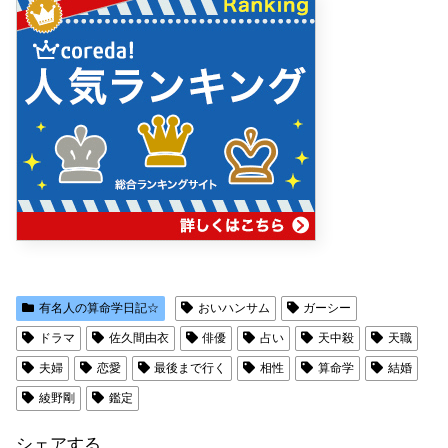
有名人の算命学日記☆
おいハンサム
ガーシー
ドラマ
佐久間由衣
俳優
占い
天中殺
天職
夫婦
恋愛
最後まで行く
相性
算命学
結婚
綾野剛
鑑定
シェアする