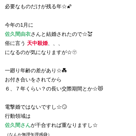
必要なものだけが残る年☆🌠
今年の1月に
佐久間由衣
さんと結婚されたので☆💒
俗に言う
天中殺婚
、、、
になるのが気になりますが☆🫥
一廻り年齢の差があり☆💑
お付き合いをされてから
６、７年くらい？の長い交際期間とか☆😻
電撃婚ではないですし☆🙄
行動領域は
佐久間さん
が干合すれば重なりますし☆
（なんか無理矢理感😅）