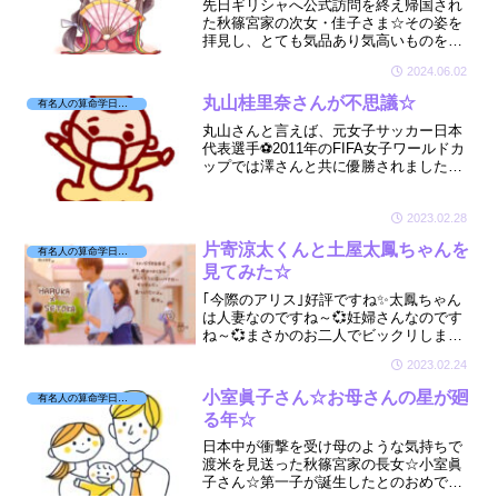
先日ギリシャへ公式訪問を終え帰国され
た秋篠宮家の次女・佳子さま☆その姿を
拝見し、とても気品あり気高いものをお
持ちと感じました☆そんな佳子さまの星
2024.06.02
をちょこっと拝見しましたよ☆🔮
丸山桂里奈さんが不思議☆
有名人の算命学日記☆
丸山さんと言えば、元女子サッカー日本
代表選手⚽2011年のFIFA女子ワールドカ
ップでは澤さんと共に優勝されましたよ
ね🏆すごく美人さんで目立っていました
が、まさかのバラエティ番組での不思議
な発言の数々。そんな丸山さんが気にな
2023.02.28
った☆
片寄涼太くんと土屋太鳳ちゃんを
有名人の算命学日記☆
見てみた☆
｢今際のアリス｣好評ですね✨太鳳ちゃん
は人妻なのですね～💞妊婦さんなのです
ね～💞まさかのお二人でビックリしまし
たが、５年もお付き合いされていたなん
2023.02.24
てまったく予想外というか、予期せぬお
相手だったので、お二人が気になり見て
小室眞子さん☆お母さんの星が廻
有名人の算命学日記☆
みました☆
る年☆
日本中が衝撃を受け母のような気持ちで
渡米を見送った秋篠宮家の長女☆小室眞
子さん☆第一子が誕生したとのおめでた