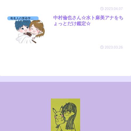
2023.04.07
中村倫也さん☆水ト麻美アナをち
有名人の算命学日記☆
ょっとだけ鑑定☆
2023.03.26