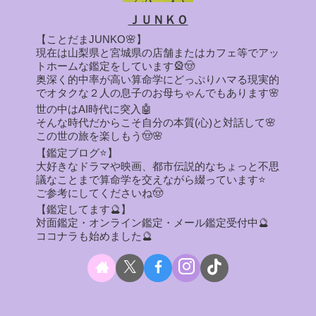
ＪＵＮＫＯ
【ことだまJUNKO🌸】
現在は山梨県と宮城県の店舗またはカフェ等でアッ
トホームな鑑定をしています🎡🤠
奥深く的中率が高い算命学にどっぷりハマる現実的
でオタクな２人の息子のお母ちゃんでもあります🌸
世の中はAI時代に突入🤖
そんな時代だからこそ自分の本質(心)と対話して🌸
この世の旅を楽しもう🤠🌸
【鑑定ブログ⭐】
大好きなドラマや映画、都市伝説的なちょっと不思
議なことまで算命学を交えながら綴っています⭐
ご参考にしてくださいね🤠
【鑑定してます🔮】
対面鑑定・オンライン鑑定・メール鑑定受付中🔮
ココナラも始めました🔮