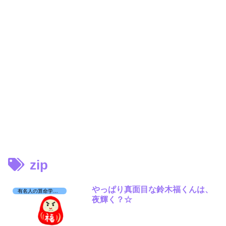
zip
やっぱり真面目な鈴木福くんは、
有名人の算命学日記☆
夜輝く？☆