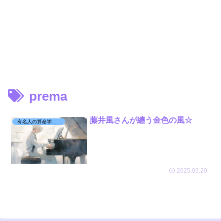
prema
藤井風さんが纏う金色の風☆
有名人の算命学日記☆
2025.09.20