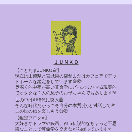
ＪＵＮＫＯ
【ことだまJUNKO🌸】
現在は山梨県と宮城県の店舗またはカフェ等でアッ
トホームな鑑定をしています🎡🤠
奥深く的中率が高い算命学にどっぷりハマる現実的
でオタクな２人の息子のお母ちゃんでもあります🌸
世の中はAI時代に突入🤖
そんな時代だからこそ自分の本質(心)と対話して🌸
この世の旅を楽しもう🤠🌸
【鑑定ブログ⭐】
大好きなドラマや映画、都市伝説的なちょっと不思
議なことまで算命学を交えながら綴っています⭐