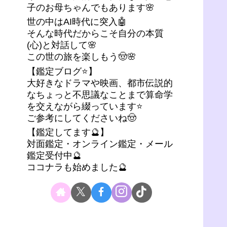
子のお母ちゃんでもあります🌸
世の中はAI時代に突入🤖
そんな時代だからこそ自分の本質
(心)と対話して🌸
この世の旅を楽しもう🤠🌸
【鑑定ブログ⭐】
大好きなドラマや映画、都市伝説的
なちょっと不思議なことまで算命学
を交えながら綴っています⭐
ご参考にしてくださいね🤠
【鑑定してます🔮】
対面鑑定・オンライン鑑定・メール
鑑定受付中🔮
ココナラも始めました🔮