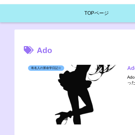
TOPページ
Ado
A
有名人の算命学日記☆
A
った