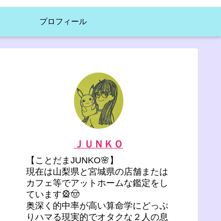
プロフィール
ＪＵＮＫＯ
【ことだまJUNKO🌸】
現在は山梨県と宮城県の店舗または
カフェ等でアットホームな鑑定をし
ています🎡🤠
奥深く的中率が高い算命学にどっぷ
りハマる現実的でオタクな２人の息