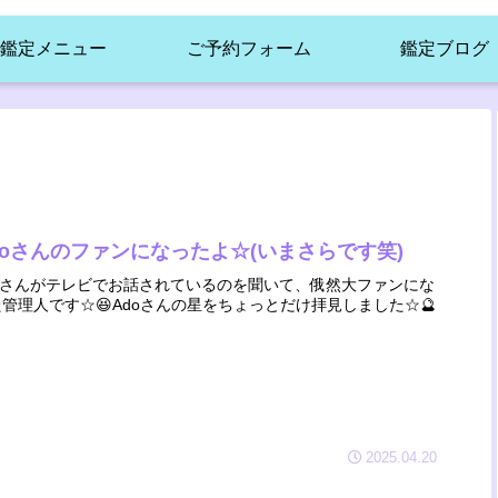
鑑定メニュー
ご予約フォーム
鑑定ブログ
doさんのファンになったよ☆(いまさらです笑)
doさんがテレビでお話されているのを聞いて、俄然大ファンにな
管理人です☆😆Adoさんの星をちょっとだけ拝見しました☆🔮
2025.04.20