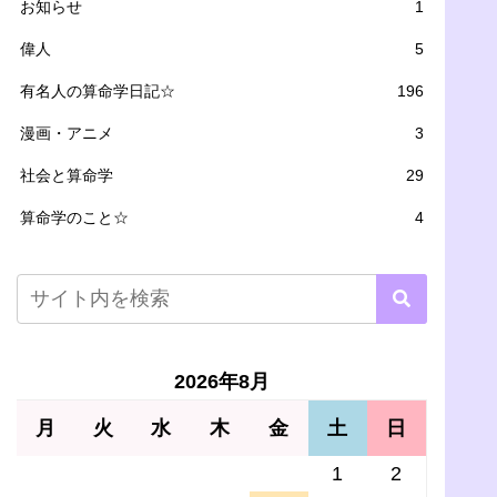
お知らせ
1
偉人
5
有名人の算命学日記☆
196
漫画・アニメ
3
社会と算命学
29
算命学のこと☆
4
2026年8月
月
火
水
木
金
土
日
1
2