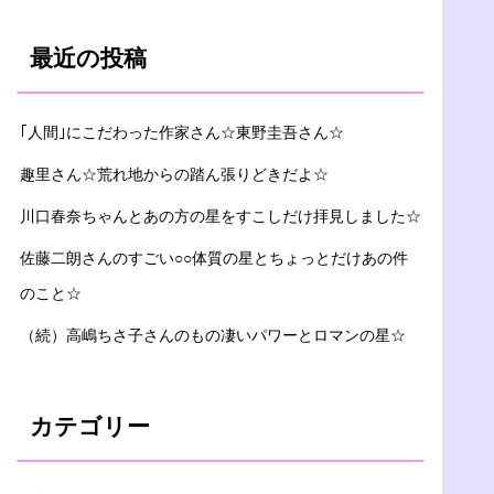
最近の投稿
｢人間｣にこだわった作家さん☆東野圭吾さん☆
趣里さん☆荒れ地からの踏ん張りどきだよ☆
川口春奈ちゃんとあの方の星をすこしだけ拝見しました☆
佐藤二朗さんのすごい○○体質の星とちょっとだけあの件
のこと☆
（続）高嶋ちさ子さんのもの凄いパワーとロマンの星☆
カテゴリー