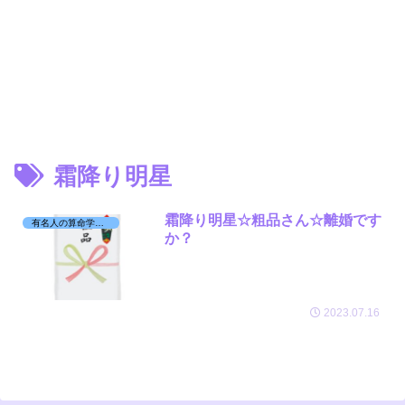
霜降り明星
霜降り明星☆粗品さん☆離婚です
有名人の算命学日記☆
か？
2023.07.16