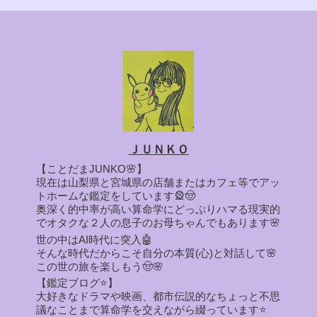
ＪＵＮＫＯ
【ことだまJUNKO🌸】
現在は山梨県と宮城県の店舗またはカフェ等でアッ
トホームな鑑定をしています🎡🤠
奥深く的中率が高い算命学にどっぷりハマる現実的
でオタクな２人の息子のお母ちゃんでもあります🌸
世の中はAI時代に突入🤖
そんな時代だからこそ自分の本質(心)と対話して🌸
この世の旅を楽しもう🤠🌸
【鑑定ブログ⭐】
大好きなドラマや映画、都市伝説的なちょっと不思
議なことまで算命学を交えながら綴っています⭐