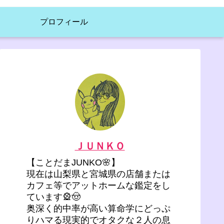
プロフィール
ＪＵＮＫＯ
【ことだまJUNKO🌸】
現在は山梨県と宮城県の店舗または
カフェ等でアットホームな鑑定をし
ています🎡🤠
奥深く的中率が高い算命学にどっぷ
りハマる現実的でオタクな２人の息