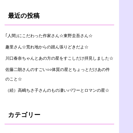
最近の投稿
｢人間｣にこだわった作家さん☆東野圭吾さん☆
趣里さん☆荒れ地からの踏ん張りどきだよ☆
川口春奈ちゃんとあの方の星をすこしだけ拝見しました☆
佐藤二朗さんのすごい○○体質の星とちょっとだけあの件
のこと☆
（続）高嶋ちさ子さんのもの凄いパワーとロマンの星☆
カテゴリー