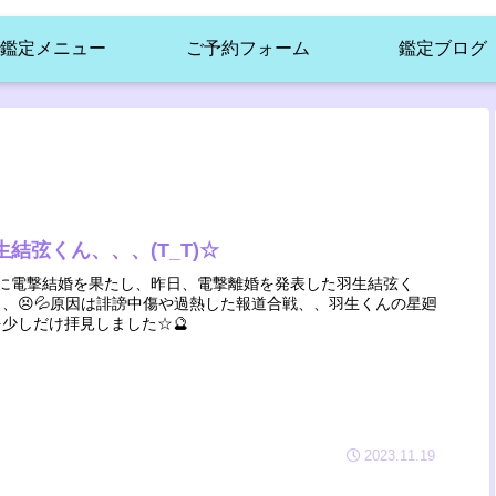
鑑定メニュー
ご予約フォーム
鑑定ブログ
生結弦くん、、、(T_T)☆
月に電撃結婚を果たし、昨日、電撃離婚を発表した羽生結弦く
、、😣💦原因は誹謗中傷や過熱した報道合戦、、羽生くんの星廻
を少しだけ拝見しました☆🔮
2023.11.19