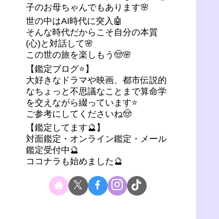
子のお母ちゃんでもあります🌸
世の中はAI時代に突入🤖
そんな時代だからこそ自分の本質
(心)と対話して🌸
この世の旅を楽しもう🤠🌸
【鑑定ブログ⭐】
大好きなドラマや映画、都市伝説的
なちょっと不思議なことまで算命学
を交えながら綴っています⭐
ご参考にしてくださいね🤠
【鑑定してます🔮】
対面鑑定・オンライン鑑定・メール
鑑定受付中🔮
ココナラも始めました🔮