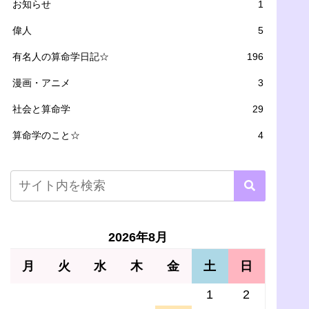
お知らせ
1
偉人
5
有名人の算命学日記☆
196
漫画・アニメ
3
社会と算命学
29
算命学のこと☆
4
2026年8月
月
火
水
木
金
土
日
1
2