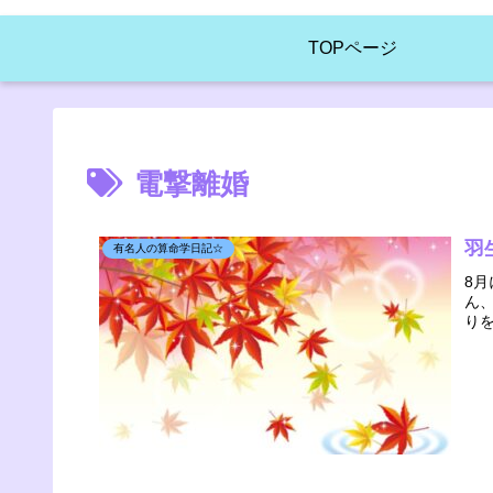
TOPページ
電撃離婚
羽
有名人の算命学日記☆
8
ん
り