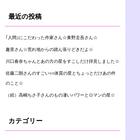
最近の投稿
｢人間｣にこだわった作家さん☆東野圭吾さん☆
趣里さん☆荒れ地からの踏ん張りどきだよ☆
川口春奈ちゃんとあの方の星をすこしだけ拝見しました☆
佐藤二朗さんのすごい○○体質の星とちょっとだけあの件
のこと☆
（続）高嶋ちさ子さんのもの凄いパワーとロマンの星☆
カテゴリー