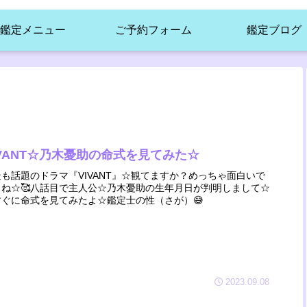
鑑定メニュー
ご予約フォーム
鑑定ブログ
IVANT☆乃木憂助の命式を見てみた☆
最も話題のドラマ『VIVANT』☆観てますか？めっちゃ面白いで
よね☆🥰八話目で主人公☆乃木憂助の生年月日が判明しまして☆
すぐに命式を見てみたよ☆鑑定士の性（さが）😅
2023.09.08