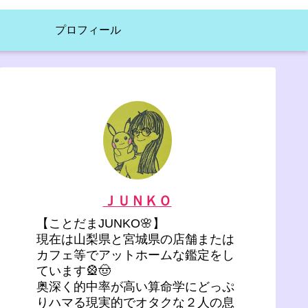
プロフィール
ＪＵＮＫＯ
【ことだまJUNKO🌸】
現在は山梨県と宮城県の店舗または
カフェ等でアットホームな鑑定をし
ています🎡🤠
奥深く的中率が高い算命学にどっぷ
りハマる現実的でオタクな２人の息