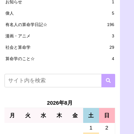
お知らせ
1
偉人
5
有名人の算命学日記☆
196
漫画・アニメ
3
社会と算命学
29
算命学のこと☆
4
2026年8月
月
火
水
木
金
土
日
1
2