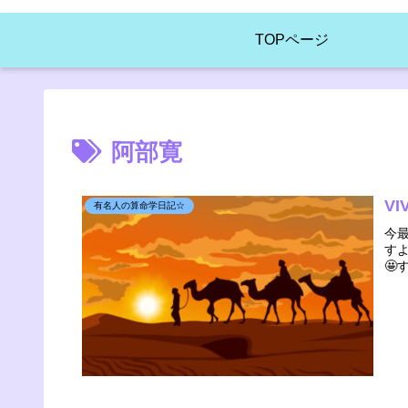
TOPページ
阿部寛
V
有名人の算命学日記☆
今
す
