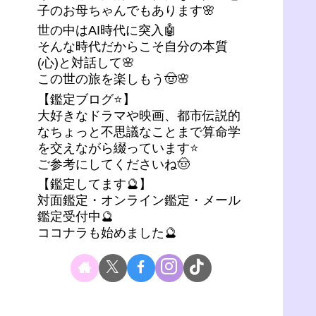
子のお母ちゃんでもあります🌸
世の中はAI時代に突入🤖
そんな時代だからこそ自分の本質
(心)と対話して🌸
この世の旅を楽しもう🤠🌸
【鑑定ブログ⭐】
大好きなドラマや映画、都市伝説的
なちょっと不思議なことまで算命学
を交えながら綴っています⭐
ご参考にしてくださいね🤠
【鑑定してます🔮】
対面鑑定・オンライン鑑定・メール
鑑定受付中🔮
ココナラも始めました🔮