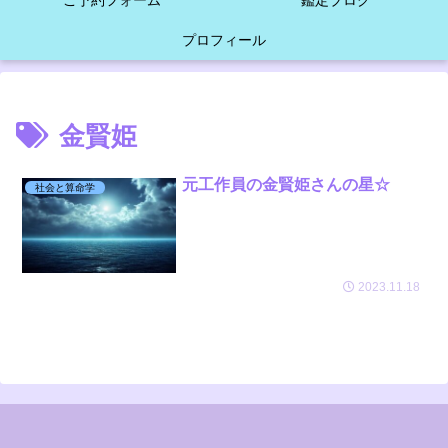
ご予約フォーム
鑑定ブログ
プロフィール
金賢姫
元工作員の金賢姫さんの星☆
社会と算命学
2023.11.18