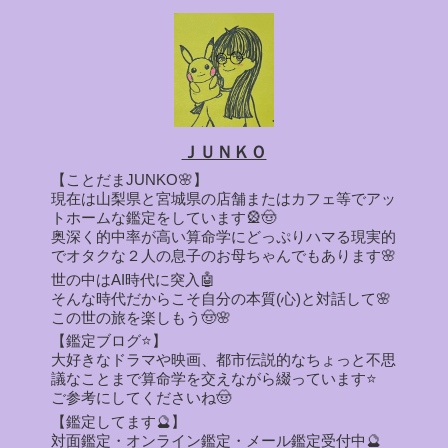
ＪＵＮＫＯ
【ことだまJUNKO🌸】
現在は山梨県と宮城県の店舗またはカフェ等でアッ
トホームな鑑定をしています🎡🤠
奥深く的中率が高い算命学にどっぷりハマる現実的
でオタクな２人の息子のお母ちゃんでもあります🌸
世の中はAI時代に突入🤖
そんな時代だからこそ自分の本質(心)と対話して🌸
この世の旅を楽しもう🤠🌸
【鑑定ブログ⭐】
大好きなドラマや映画、都市伝説的なちょっと不思
議なことまで算命学を交えながら綴っています⭐
ご参考にしてくださいね🤠
【鑑定してます🔮】
対面鑑定・オンライン鑑定・メール鑑定受付中🔮