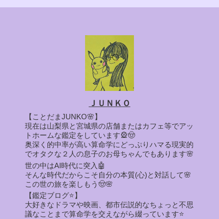
ＪＵＮＫＯ
【ことだまJUNKO🌸】
現在は山梨県と宮城県の店舗またはカフェ等でアッ
トホームな鑑定をしています🎡🤠
奥深く的中率が高い算命学にどっぷりハマる現実的
でオタクな２人の息子のお母ちゃんでもあります🌸
世の中はAI時代に突入🤖
そんな時代だからこそ自分の本質(心)と対話して🌸
この世の旅を楽しもう🤠🌸
【鑑定ブログ⭐】
大好きなドラマや映画、都市伝説的なちょっと不思
議なことまで算命学を交えながら綴っています⭐