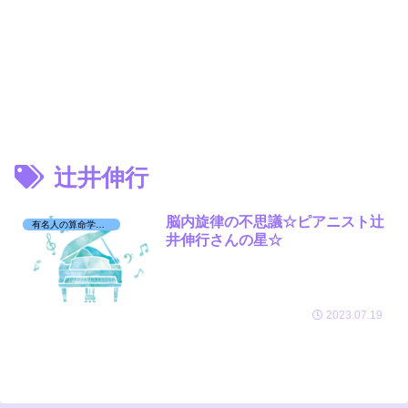
辻井伸行
脳内旋律の不思議☆ピアニスト辻
有名人の算命学日記☆
井伸行さんの星☆
2023.07.19