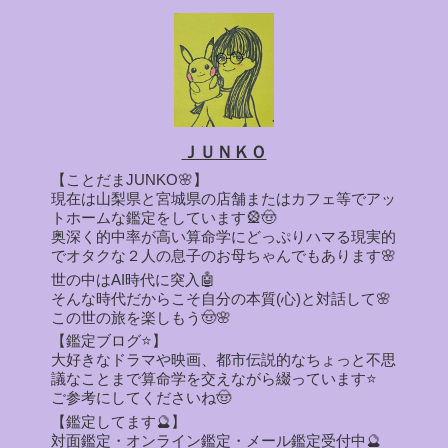
ＪＵＮＫＯ
【ことだまJUNKO🌸】
現在は山梨県と宮城県の店舗またはカフェ等でアッ
トホームな鑑定をしています🎡🤠
奥深く的中率が高い算命学にどっぷりハマる現実的
でオタクな２人の息子のお母ちゃんでもあります🌸
世の中はAI時代に突入🤖
そんな時代だからこそ自分の本質(心)と対話して🌸
この世の旅を楽しもう🤠🌸
【鑑定ブログ⭐】
大好きなドラマや映画、都市伝説的なちょっと不思
議なことまで算命学を交えながら綴っています⭐
ご参考にしてくださいね🤠
【鑑定してます🔮】
対面鑑定・オンライン鑑定・メール鑑定受付中🔮