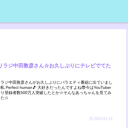
リラジ中田敦彦さん☆お久しぶりにテレビでてた
リラジ中田敦彦さんがお久しぶりにバラエティ番組に出ていまし
私 Perfect human🎵 大好きだったんですよね😎今はYouTuber
なり登録者数500万人突破したとか☆そんなあっちゃんを見てみ
した☆
2023.03.13