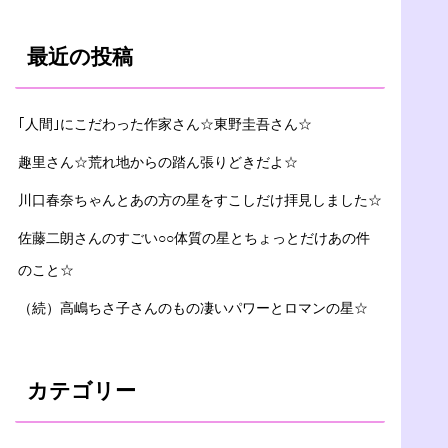
最近の投稿
｢人間｣にこだわった作家さん☆東野圭吾さん☆
趣里さん☆荒れ地からの踏ん張りどきだよ☆
川口春奈ちゃんとあの方の星をすこしだけ拝見しました☆
佐藤二朗さんのすごい○○体質の星とちょっとだけあの件
のこと☆
（続）高嶋ちさ子さんのもの凄いパワーとロマンの星☆
カテゴリー