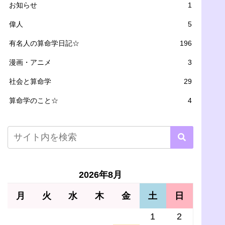
お知らせ
1
偉人
5
有名人の算命学日記☆
196
漫画・アニメ
3
社会と算命学
29
算命学のこと☆
4
2026年8月
月
火
水
木
金
土
日
1
2