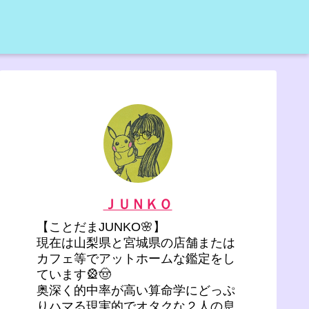
ＪＵＮＫＯ
【ことだまJUNKO🌸】
現在は山梨県と宮城県の店舗または
カフェ等でアットホームな鑑定をし
ています🎡🤠
奥深く的中率が高い算命学にどっぷ
りハマる現実的でオタクな２人の息