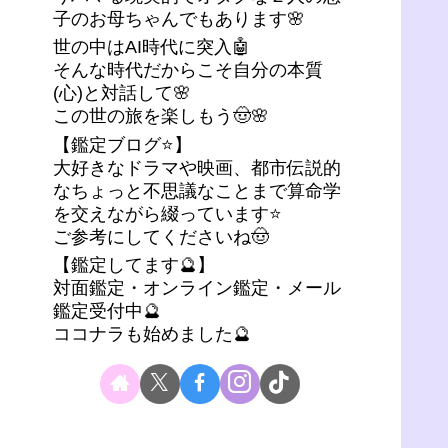
子のお母ちゃんでもあります🌸
世の中はAI時代に突入🤖
そんな時代だからこそ自分の本質
(心)と対話して🌸
この世の旅を楽しもう🤠🌸
【鑑定ブログ⭐】
大好きなドラマや映画、都市伝説的
なちょっと不思議なことまで算命学
を交えながら綴っています⭐
ご参考にしてくださいね🤠
【鑑定してます🔮】
対面鑑定・オンライン鑑定・メール
鑑定受付中🔮
ココナラも始めました🔮