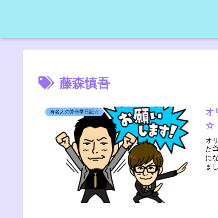
藤森慎吾
オ
有名人の算命学日記☆
☆
オ
た
に
ま