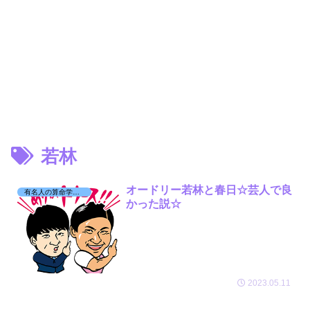
若林
オードリー若林と春日☆芸人で良
有名人の算命学日記☆
かった説☆
2023.05.11