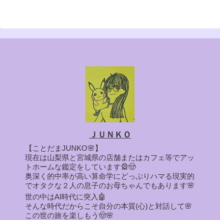
ＪＵＮＫＯ
【ことだまJUNKO🌸】
現在は山梨県と宮城県の店舗またはカフェ等でアッ
トホームな鑑定をしています🎡🤠
奥深く的中率が高い算命学にどっぷりハマる現実的
でオタクな２人の息子のお母ちゃんでもあります🌸
世の中はAI時代に突入🤖
そんな時代だからこそ自分の本質(心)と対話して🌸
この世の旅を楽しもう🤠🌸