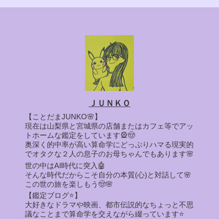
ＪＵＮＫＯ
【ことだまJUNKO🌸】
現在は山梨県と宮城県の店舗またはカフェ等でアッ
トホームな鑑定をしています🎡🤠
奥深く的中率が高い算命学にどっぷりハマる現実的
でオタクな２人の息子のお母ちゃんでもあります🌸
世の中はAI時代に突入🤖
そんな時代だからこそ自分の本質(心)と対話して🌸
この世の旅を楽しもう🤠🌸
【鑑定ブログ⭐】
大好きなドラマや映画、都市伝説的なちょっと不思
議なことまで算命学を交えながら綴っています⭐