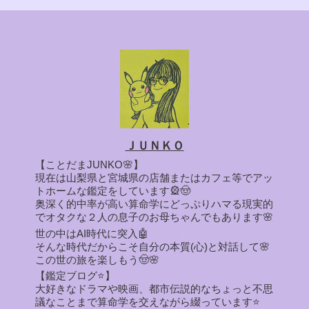
ＪＵＮＫＯ
【ことだまJUNKO🌸】
現在は山梨県と宮城県の店舗またはカフェ等でアッ
トホームな鑑定をしています🎡🤠
奥深く的中率が高い算命学にどっぷりハマる現実的
でオタクな２人の息子のお母ちゃんでもあります🌸
世の中はAI時代に突入🤖
そんな時代だからこそ自分の本質(心)と対話して🌸
この世の旅を楽しもう🤠🌸
【鑑定ブログ⭐】
大好きなドラマや映画、都市伝説的なちょっと不思
議なことまで算命学を交えながら綴っています⭐