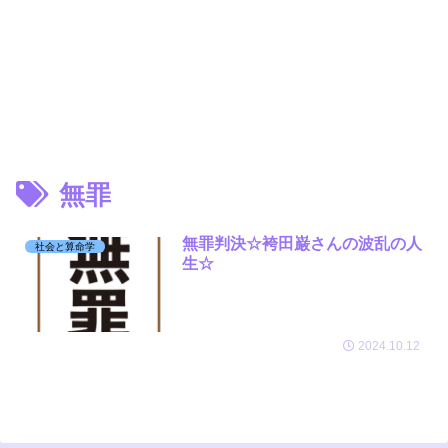
無罪
無罪判決☆袴田巌さんの波乱の人
社会と算命学
生☆
2024.10.12