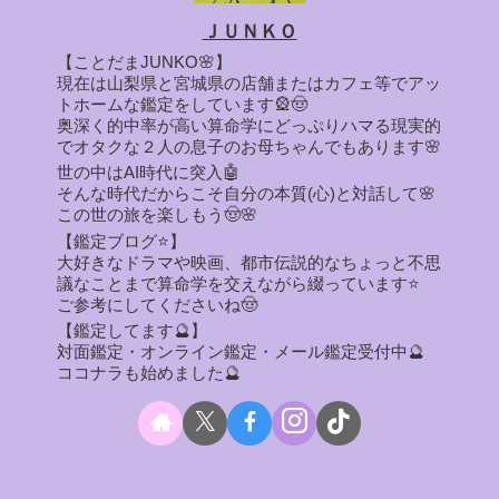
ＪＵＮＫＯ
【ことだまJUNKO🌸】
現在は山梨県と宮城県の店舗またはカフェ等でアッ
トホームな鑑定をしています🎡🤠
奥深く的中率が高い算命学にどっぷりハマる現実的
でオタクな２人の息子のお母ちゃんでもあります🌸
世の中はAI時代に突入🤖
そんな時代だからこそ自分の本質(心)と対話して🌸
この世の旅を楽しもう🤠🌸
【鑑定ブログ⭐】
大好きなドラマや映画、都市伝説的なちょっと不思
議なことまで算命学を交えながら綴っています⭐
ご参考にしてくださいね🤠
【鑑定してます🔮】
対面鑑定・オンライン鑑定・メール鑑定受付中🔮
ココナラも始めました🔮