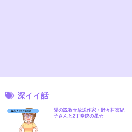
深イイ話
愛の説教☆放送作家・野々村友紀
有名人の算命学日記☆
子さんと2丁拳銃の星☆