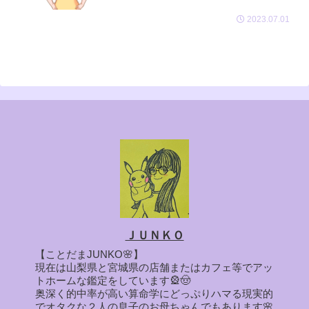
2023.07.01
ＪＵＮＫＯ
【ことだまJUNKO🌸】
現在は山梨県と宮城県の店舗またはカフェ等でアッ
トホームな鑑定をしています🎡🤠
奥深く的中率が高い算命学にどっぷりハマる現実的
でオタクな２人の息子のお母ちゃんでもあります🌸