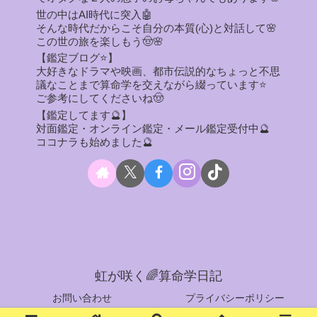
世の中はAI時代に突入🤖
そんな時代だからこそ自分の本質(心)と対話して🌸
この世の旅を楽しもう🤠🌸
【鑑定ブログ⭐】
大好きなドラマや映画、都市伝説的なちょっと不思
議なことまで算命学を交えながら綴っています⭐
ご参考にしてくださいね🤠
【鑑定してます🔮】
対面鑑定・オンライン鑑定・メール鑑定受付中🔮
ココナラも始めました🔮
虹が咲く🌈算命学日記
お問い合わせ
プライバシーポリシー