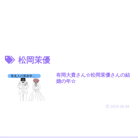
松岡茉優
有岡大貴さん☆松岡茉優さんの結
有名人の算命学日記☆
婚の年☆
2024.06.08