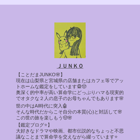
ＪＵＮＫＯ
【ことだまJUNKO🌸】
現在は山梨県と宮城県の店舗またはカフェ等でアッ
トホームな鑑定をしています🎡🤠
奥深く的中率が高い算命学にどっぷりハマる現実的
でオタクな２人の息子のお母ちゃんでもあります🌸
世の中はAI時代に突入🤖
そんな時代だからこそ自分の本質(心)と対話して🌸
この世の旅を楽しもう🤠🌸
【鑑定ブログ⭐】
大好きなドラマや映画、都市伝説的なちょっと不思
議なことまで算命学を交えながら綴っています⭐