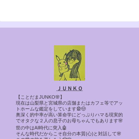
ＪＵＮＫＯ
【ことだまJUNKO🌸】
現在は山梨県と宮城県の店舗またはカフェ等でアッ
トホームな鑑定をしています🎡🤠
奥深く的中率が高い算命学にどっぷりハマる現実的
でオタクな２人の息子のお母ちゃんでもあります🌸
世の中はAI時代に突入🤖
そんな時代だからこそ自分の本質(心)と対話して🌸