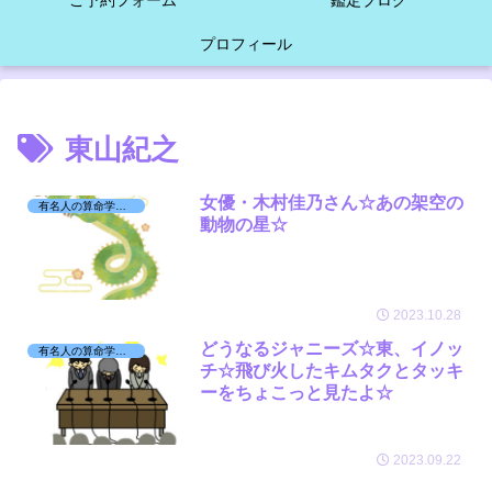
ご予約フォーム
鑑定ブログ
プロフィール
東山紀之
女優・木村佳乃さん☆あの架空の
有名人の算命学日記☆
動物の星☆
2023.10.28
どうなるジャニーズ☆東、イノッ
有名人の算命学日記☆
チ☆飛び火したキムタクとタッキ
ーをちょこっと見たよ☆
2023.09.22