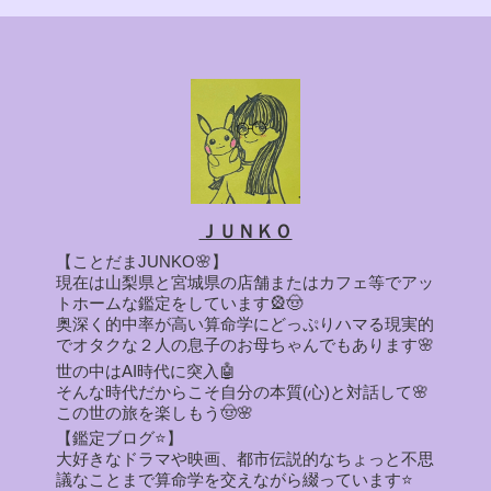
ＪＵＮＫＯ
【ことだまJUNKO🌸】
現在は山梨県と宮城県の店舗またはカフェ等でアッ
トホームな鑑定をしています🎡🤠
奥深く的中率が高い算命学にどっぷりハマる現実的
でオタクな２人の息子のお母ちゃんでもあります🌸
世の中はAI時代に突入🤖
そんな時代だからこそ自分の本質(心)と対話して🌸
この世の旅を楽しもう🤠🌸
【鑑定ブログ⭐】
大好きなドラマや映画、都市伝説的なちょっと不思
議なことまで算命学を交えながら綴っています⭐