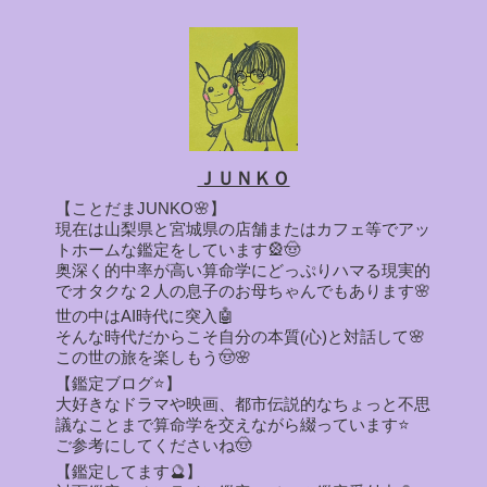
ＪＵＮＫＯ
【ことだまJUNKO🌸】
現在は山梨県と宮城県の店舗またはカフェ等でアッ
トホームな鑑定をしています🎡🤠
奥深く的中率が高い算命学にどっぷりハマる現実的
でオタクな２人の息子のお母ちゃんでもあります🌸
世の中はAI時代に突入🤖
そんな時代だからこそ自分の本質(心)と対話して🌸
この世の旅を楽しもう🤠🌸
【鑑定ブログ⭐】
大好きなドラマや映画、都市伝説的なちょっと不思
議なことまで算命学を交えながら綴っています⭐
ご参考にしてくださいね🤠
【鑑定してます🔮】