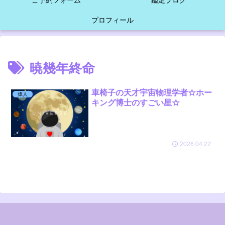
ご予約フォーム
鑑定ブログ
プロフィール
暁幾年終命
車椅子の天才宇宙物理学者☆ホー
偉人
キング博士のすごい星☆
2026.04.22