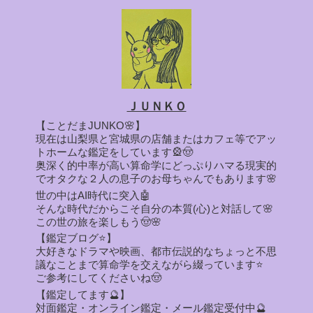
ＪＵＮＫＯ
【ことだまJUNKO🌸】
現在は山梨県と宮城県の店舗またはカフェ等でアッ
トホームな鑑定をしています🎡🤠
奥深く的中率が高い算命学にどっぷりハマる現実的
でオタクな２人の息子のお母ちゃんでもあります🌸
世の中はAI時代に突入🤖
そんな時代だからこそ自分の本質(心)と対話して🌸
この世の旅を楽しもう🤠🌸
【鑑定ブログ⭐】
大好きなドラマや映画、都市伝説的なちょっと不思
議なことまで算命学を交えながら綴っています⭐
ご参考にしてくださいね🤠
【鑑定してます🔮】
対面鑑定・オンライン鑑定・メール鑑定受付中🔮