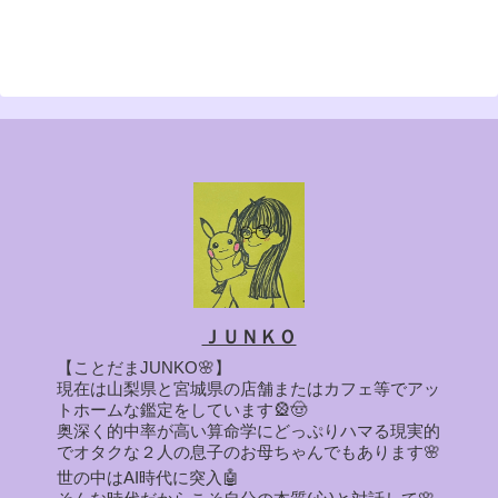
ＪＵＮＫＯ
【ことだまJUNKO🌸】
現在は山梨県と宮城県の店舗またはカフェ等でアッ
トホームな鑑定をしています🎡🤠
奥深く的中率が高い算命学にどっぷりハマる現実的
でオタクな２人の息子のお母ちゃんでもあります🌸
世の中はAI時代に突入🤖