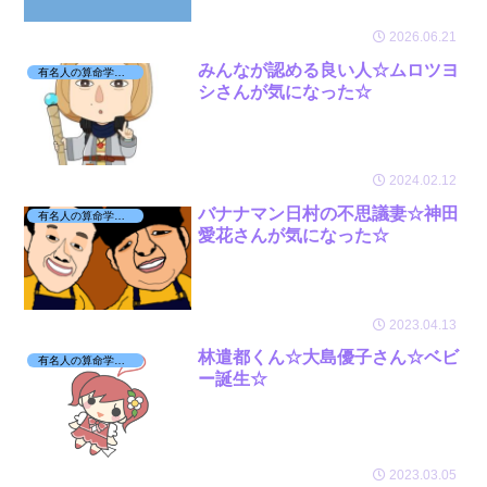
2026.06.21
みんなが認める良い人☆ムロツヨ
有名人の算命学日記☆
シさんが気になった☆
2024.02.12
バナナマン日村の不思議妻☆神田
有名人の算命学日記☆
愛花さんが気になった☆
2023.04.13
林遣都くん☆大島優子さん☆ベビ
有名人の算命学日記☆
ー誕生☆
2023.03.05