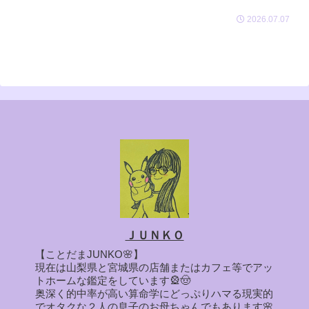
2026.07.07
ＪＵＮＫＯ
【ことだまJUNKO🌸】
現在は山梨県と宮城県の店舗またはカフェ等でアッ
トホームな鑑定をしています🎡🤠
奥深く的中率が高い算命学にどっぷりハマる現実的
でオタクな２人の息子のお母ちゃんでもあります🌸