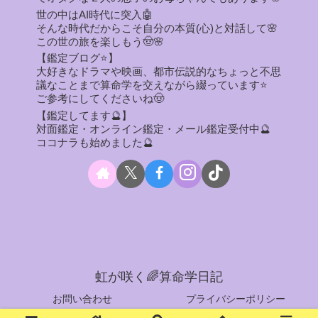
世の中はAI時代に突入🤖
そんな時代だからこそ自分の本質(心)と対話して🌸
この世の旅を楽しもう🤠🌸
【鑑定ブログ⭐】
大好きなドラマや映画、都市伝説的なちょっと不思
議なことまで算命学を交えながら綴っています⭐
ご参考にしてくださいね🤠
【鑑定してます🔮】
対面鑑定・オンライン鑑定・メール鑑定受付中🔮
ココナラも始めました🔮
虹が咲く🌈算命学日記
お問い合わせ
プライバシーポリシー