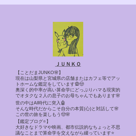
ＪＵＮＫＯ
【ことだまJUNKO🌸】
現在は山梨県と宮城県の店舗またはカフェ等でアッ
トホームな鑑定をしています🎡🤠
奥深く的中率が高い算命学にどっぷりハマる現実的
でオタクな２人の息子のお母ちゃんでもあります🌸
世の中はAI時代に突入🤖
そんな時代だからこそ自分の本質(心)と対話して🌸
この世の旅を楽しもう🤠🌸
【鑑定ブログ⭐】
大好きなドラマや映画、都市伝説的なちょっと不思
議なことまで算命学を交えながら綴っています⭐