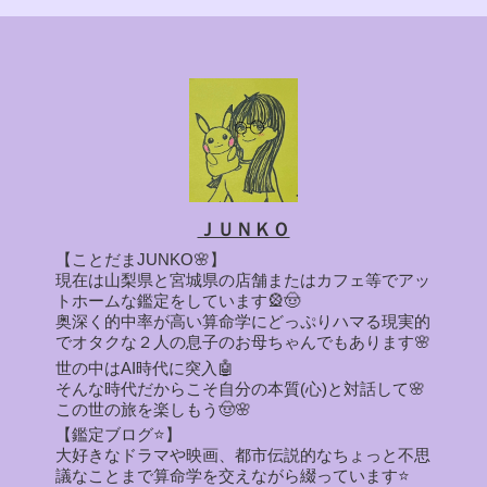
ＪＵＮＫＯ
【ことだまJUNKO🌸】
現在は山梨県と宮城県の店舗またはカフェ等でアッ
トホームな鑑定をしています🎡🤠
奥深く的中率が高い算命学にどっぷりハマる現実的
でオタクな２人の息子のお母ちゃんでもあります🌸
世の中はAI時代に突入🤖
そんな時代だからこそ自分の本質(心)と対話して🌸
この世の旅を楽しもう🤠🌸
【鑑定ブログ⭐】
大好きなドラマや映画、都市伝説的なちょっと不思
議なことまで算命学を交えながら綴っています⭐