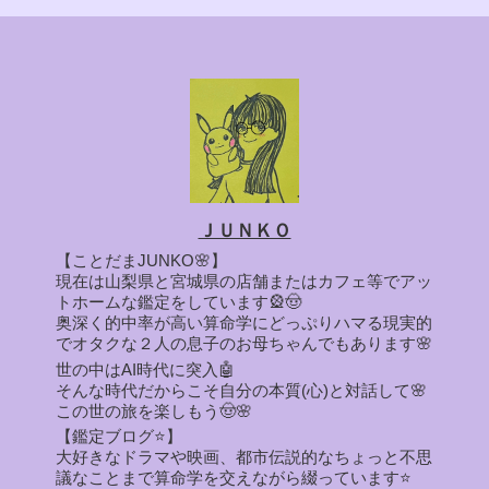
ＪＵＮＫＯ
【ことだまJUNKO🌸】
現在は山梨県と宮城県の店舗またはカフェ等でアッ
トホームな鑑定をしています🎡🤠
奥深く的中率が高い算命学にどっぷりハマる現実的
でオタクな２人の息子のお母ちゃんでもあります🌸
世の中はAI時代に突入🤖
そんな時代だからこそ自分の本質(心)と対話して🌸
この世の旅を楽しもう🤠🌸
【鑑定ブログ⭐】
大好きなドラマや映画、都市伝説的なちょっと不思
議なことまで算命学を交えながら綴っています⭐