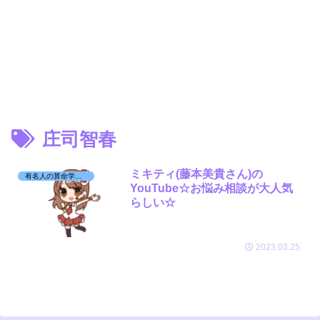
庄司智春
ミキティ(藤本美貴さん)の
有名人の算命学日記☆
YouTube☆お悩み相談が大人気
らしい☆
2023.03.25