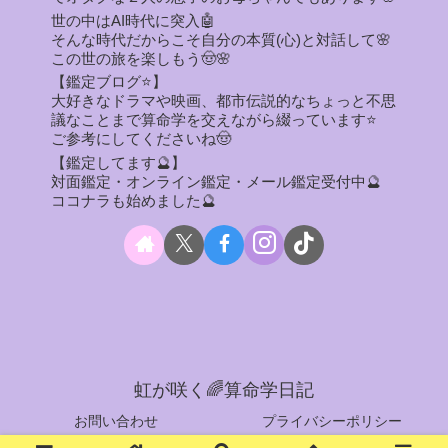
世の中はAI時代に突入🤖
そんな時代だからこそ自分の本質(心)と対話して🌸
この世の旅を楽しもう🤠🌸
【鑑定ブログ⭐】
大好きなドラマや映画、都市伝説的なちょっと不思
議なことまで算命学を交えながら綴っています⭐
ご参考にしてくださいね🤠
【鑑定してます🔮】
対面鑑定・オンライン鑑定・メール鑑定受付中🔮
ココナラも始めました🔮
虹が咲く🌈算命学日記
お問い合わせ
プライバシーポリシー