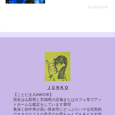
2023.07.18
ＪＵＮＫＯ
【ことだまJUNKO🌸】
現在は山梨県と宮城県の店舗またはカフェ等でアッ
トホームな鑑定をしています🎡🤠
奥深く的中率が高い算命学にどっぷりハマる現実的
でオタクな２人の息子のお母ちゃんでもあります🌸