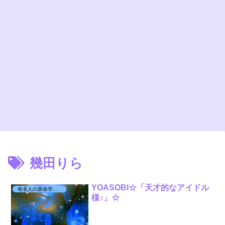
幾田りら
YOASOBI☆「天才的なアイドル
有名人の算命学日記☆
様♪」☆