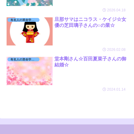
2026.04.18
旦那サマはニコラス・ケイジ☆女
有名人の算命学日記☆
優の芝田璃子さんの○の業☆
2026.02.08
堂本剛さん☆百田夏菜子さんの御
有名人の算命学日記☆
結婚☆
2024.01.14