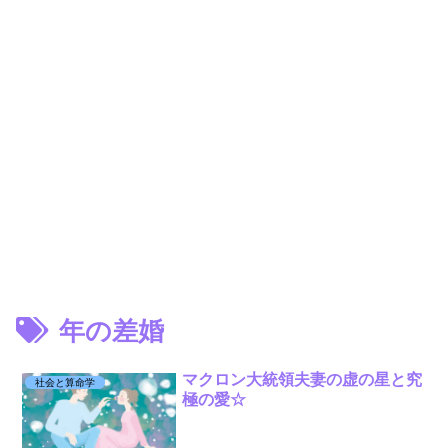
年の差婚
マクロン大統領夫妻の虚の星と究
社会と算命学
極の愛☆