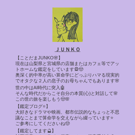
ＪＵＮＫＯ
【ことだまJUNKO🌸】
現在は山梨県と宮城県の店舗またはカフェ等でアッ
トホームな鑑定をしています🎡🤠
奥深く的中率が高い算命学にどっぷりハマる現実的
でオタクな２人の息子のお母ちゃんでもあります🌸
世の中はAI時代に突入🤖
そんな時代だからこそ自分の本質(心)と対話して🌸
この世の旅を楽しもう🤠🌸
【鑑定ブログ⭐】
大好きなドラマや映画、都市伝説的なちょっと不思
議なことまで算命学を交えながら綴っています⭐
ご参考にしてくださいね🤠
【鑑定してます🔮】