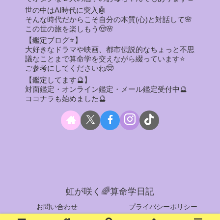
世の中はAI時代に突入🤖
そんな時代だからこそ自分の本質(心)と対話して🌸
この世の旅を楽しもう🤠🌸
【鑑定ブログ⭐】
大好きなドラマや映画、都市伝説的なちょっと不思
議なことまで算命学を交えながら綴っています⭐
ご参考にしてくださいね🤠
【鑑定してます🔮】
対面鑑定・オンライン鑑定・メール鑑定受付中🔮
ココナラも始めました🔮
虹が咲く🌈算命学日記
お問い合わせ
プライバシーポリシー