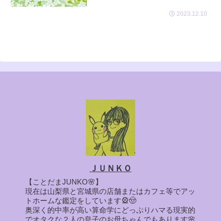
2023.12.10
ＪＵＮＫＯ
【ことだまJUNKO🌸】
現在は山梨県と宮城県の店舗またはカフェ等でアッ
トホームな鑑定をしています🎡🤠
奥深く的中率が高い算命学にどっぷりハマる現実的
でオタクな２人の息子のお母ちゃんでもあります🌸