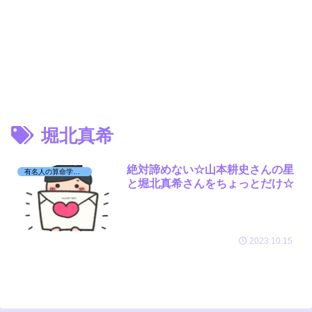
堀北真希
絶対諦めない☆山本耕史さんの星
有名人の算命学日記☆
と堀北真希さんをちょっとだけ☆
2023.10.15