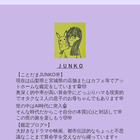
ＪＵＮＫＯ
【ことだまJUNKO🌸】
現在は山梨県と宮城県の店舗またはカフェ等でアッ
トホームな鑑定をしています🎡🤠
奥深く的中率が高い算命学にどっぷりハマる現実的
でオタクな２人の息子のお母ちゃんでもあります🌸
世の中はAI時代に突入🤖
そんな時代だからこそ自分の本質(心)と対話して🌸
この世の旅を楽しもう🤠🌸
【鑑定ブログ⭐】
大好きなドラマや映画、都市伝説的なちょっと不思
議なことまで算命学を交えながら綴っています⭐