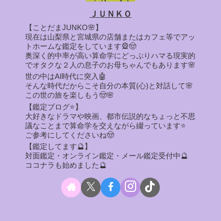
ＪＵＮＫＯ
【ことだまJUNKO🌸】
現在は山梨県と宮城県の店舗またはカフェ等でアッ
トホームな鑑定をしています🎡🤠
奥深く的中率が高い算命学にどっぷりハマる現実的
でオタクな２人の息子のお母ちゃんでもあります🌸
世の中はAI時代に突入🤖
そんな時代だからこそ自分の本質(心)と対話して🌸
この世の旅を楽しもう🤠🌸
【鑑定ブログ⭐】
大好きなドラマや映画、都市伝説的なちょっと不思
議なことまで算命学を交えながら綴っています⭐
ご参考にしてくださいね🤠
【鑑定してます🔮】
対面鑑定・オンライン鑑定・メール鑑定受付中🔮
ココナラも始めました🔮