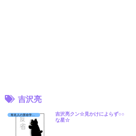
吉沢亮
吉沢亮クン☆見かけによらず○○
有名人の算命学日記☆
な星☆