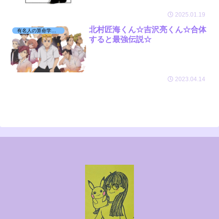
2025.01.19
北村匠海くん☆吉沢亮くん☆合体
有名人の算命学日記☆
すると最強伝説☆
2023.04.14