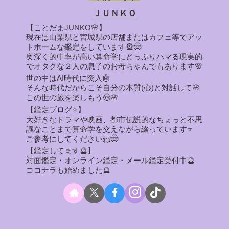
ＪＵＮＫＯ
【ことだまJUNKO🌸】
現在は山梨県と宮城県の店舗またはカフェ等でアッ
トホームな鑑定をしています🎡🤠
奥深く的中率が高い算命学にどっぷりハマる現実的
でオタクな２人の息子のお母ちゃんでもあります🌸
世の中はAI時代に突入🤖
そんな時代だからこそ自分の本質(心)と対話して🌸
この世の旅を楽しもう🤠🌸
【鑑定ブログ⭐】
大好きなドラマや映画、都市伝説的なちょっと不思
議なことまで算命学を交えながら綴っています⭐
ご参考にしてくださいね🤠
【鑑定してます🔮】
対面鑑定・オンライン鑑定・メール鑑定受付中🔮
ココナラも始めました🔮