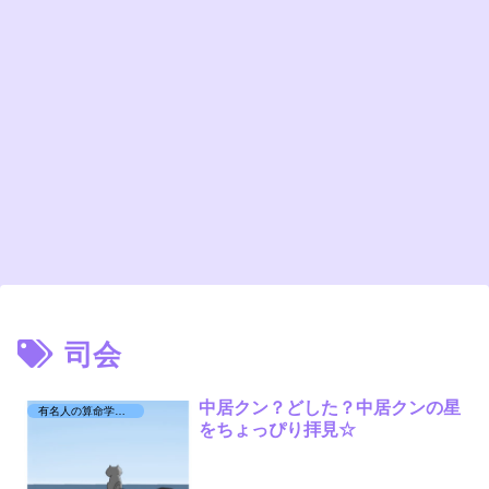
司会
中居クン？どした？中居クンの星
有名人の算命学日記☆
をちょっぴり拝見☆