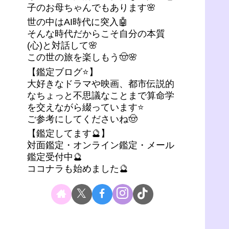
子のお母ちゃんでもあります🌸
世の中はAI時代に突入🤖
そんな時代だからこそ自分の本質
(心)と対話して🌸
この世の旅を楽しもう🤠🌸
【鑑定ブログ⭐】
大好きなドラマや映画、都市伝説的
なちょっと不思議なことまで算命学
を交えながら綴っています⭐
ご参考にしてくださいね🤠
【鑑定してます🔮】
対面鑑定・オンライン鑑定・メール
鑑定受付中🔮
ココナラも始めました🔮