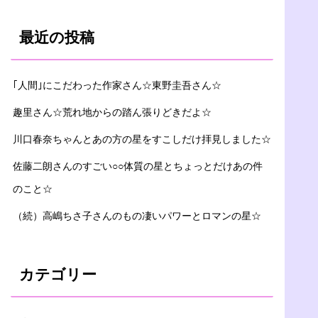
最近の投稿
｢人間｣にこだわった作家さん☆東野圭吾さん☆
趣里さん☆荒れ地からの踏ん張りどきだよ☆
川口春奈ちゃんとあの方の星をすこしだけ拝見しました☆
佐藤二朗さんのすごい○○体質の星とちょっとだけあの件
のこと☆
（続）高嶋ちさ子さんのもの凄いパワーとロマンの星☆
カテゴリー