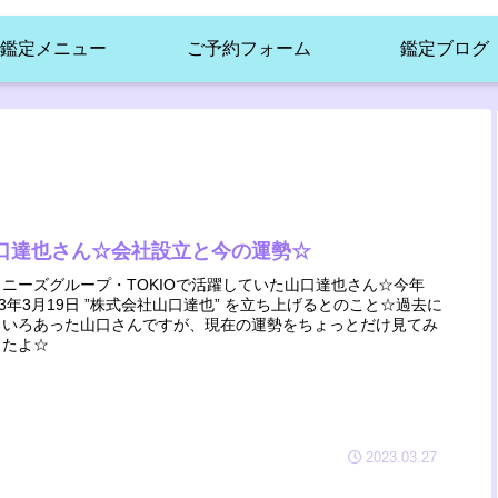
鑑定メニュー
ご予約フォーム
鑑定ブログ
口達也さん☆会社設立と今の運勢☆
ャニーズグループ・TOKIOで活躍していた山口達也さん☆今年
23年3月19日 ”株式会社山口達也” を立ち上げるとのこと☆過去に
ろいろあった山口さんですが、現在の運勢をちょっとだけ見てみ
したよ☆
2023.03.27