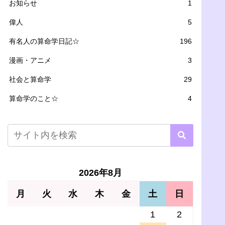
お知らせ
1
偉人
5
有名人の算命学日記☆
196
漫画・アニメ
3
社会と算命学
29
算命学のこと☆
4
2026年8月
月
火
水
木
金
土
日
1
2