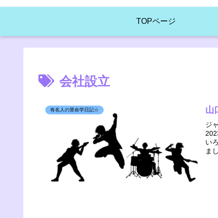
TOPページ
会社設立
山
有名人の算命学日記☆
ジ
20
い
ま