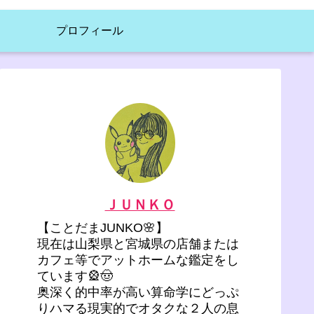
プロフィール
ＪＵＮＫＯ
【ことだまJUNKO🌸】
現在は山梨県と宮城県の店舗または
カフェ等でアットホームな鑑定をし
ています🎡🤠
奥深く的中率が高い算命学にどっぷ
りハマる現実的でオタクな２人の息