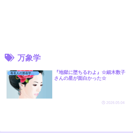
万象学
『地獄に堕ちるわよ』☆細木数子
有名人の算命学日記☆
さんの星が面白かった☆
2026.05.04