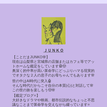
ＪＵＮＫＯ
【ことだまJUNKO🌸】
現在は山梨県と宮城県の店舗またはカフェ等でアッ
トホームな鑑定をしています🎡🤠
奥深く的中率が高い算命学にどっぷりハマる現実的
でオタクな２人の息子のお母ちゃんでもあります🌸
世の中はAI時代に突入🤖
そんな時代だからこそ自分の本質(心)と対話して🌸
この世の旅を楽しもう🤠🌸
【鑑定ブログ⭐】
大好きなドラマや映画、都市伝説的なちょっと不思
議なことまで算命学を交えながら綴っています⭐