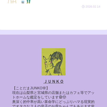
2026.02.14
ＪＵＮＫＯ
【ことだまJUNKO🌸】
現在は山梨県と宮城県の店舗またはカフェ等でアッ
トホームな鑑定をしています🎡🤠
奥深く的中率が高い算命学にどっぷりハマる現実的
でオタクな２人の息子のお母ちゃんでもあります🌸