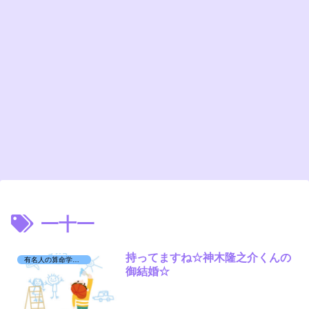
一十一
持ってますね☆神木隆之介くんの
有名人の算命学日記☆
御結婚☆