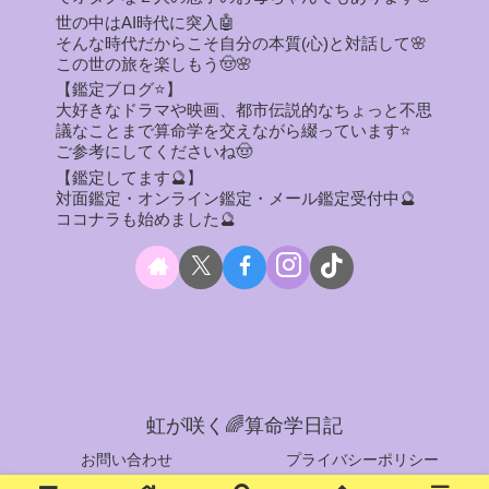
世の中はAI時代に突入🤖
そんな時代だからこそ自分の本質(心)と対話して🌸
この世の旅を楽しもう🤠🌸
【鑑定ブログ⭐】
大好きなドラマや映画、都市伝説的なちょっと不思
議なことまで算命学を交えながら綴っています⭐
ご参考にしてくださいね🤠
【鑑定してます🔮】
対面鑑定・オンライン鑑定・メール鑑定受付中🔮
ココナラも始めました🔮
虹が咲く🌈算命学日記
お問い合わせ
プライバシーポリシー