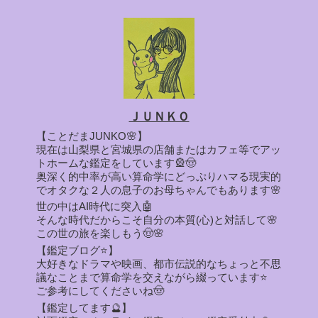
ＪＵＮＫＯ
【ことだまJUNKO🌸】
現在は山梨県と宮城県の店舗またはカフェ等でアッ
トホームな鑑定をしています🎡🤠
奥深く的中率が高い算命学にどっぷりハマる現実的
でオタクな２人の息子のお母ちゃんでもあります🌸
世の中はAI時代に突入🤖
そんな時代だからこそ自分の本質(心)と対話して🌸
この世の旅を楽しもう🤠🌸
【鑑定ブログ⭐】
大好きなドラマや映画、都市伝説的なちょっと不思
議なことまで算命学を交えながら綴っています⭐
ご参考にしてくださいね🤠
【鑑定してます🔮】