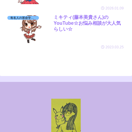
2026.01.09
ミキティ(藤本美貴さん)の
有名人の算命学日記☆
YouTube☆お悩み相談が大人気
らしい☆
2023.03.25