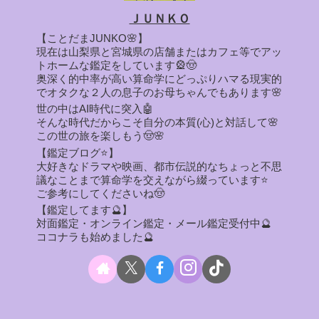
ＪＵＮＫＯ
【ことだまJUNKO🌸】
現在は山梨県と宮城県の店舗またはカフェ等でアッ
トホームな鑑定をしています🎡🤠
奥深く的中率が高い算命学にどっぷりハマる現実的
でオタクな２人の息子のお母ちゃんでもあります🌸
世の中はAI時代に突入🤖
そんな時代だからこそ自分の本質(心)と対話して🌸
この世の旅を楽しもう🤠🌸
【鑑定ブログ⭐】
大好きなドラマや映画、都市伝説的なちょっと不思
議なことまで算命学を交えながら綴っています⭐
ご参考にしてくださいね🤠
【鑑定してます🔮】
対面鑑定・オンライン鑑定・メール鑑定受付中🔮
ココナラも始めました🔮