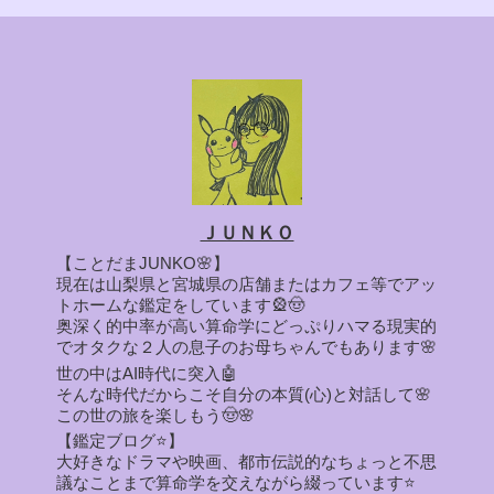
ＪＵＮＫＯ
【ことだまJUNKO🌸】
現在は山梨県と宮城県の店舗またはカフェ等でアッ
トホームな鑑定をしています🎡🤠
奥深く的中率が高い算命学にどっぷりハマる現実的
でオタクな２人の息子のお母ちゃんでもあります🌸
世の中はAI時代に突入🤖
そんな時代だからこそ自分の本質(心)と対話して🌸
この世の旅を楽しもう🤠🌸
【鑑定ブログ⭐】
大好きなドラマや映画、都市伝説的なちょっと不思
議なことまで算命学を交えながら綴っています⭐